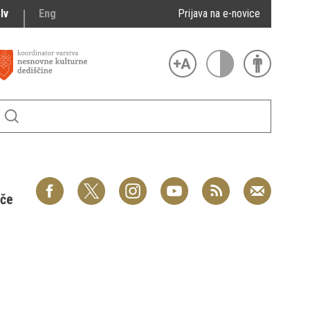
lv
Eng
Prijava na e-novice
šče