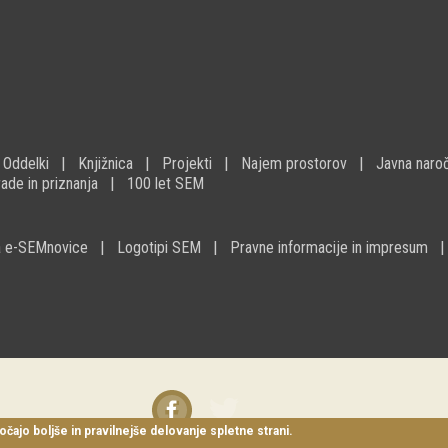
Oddelki
Knjižnica
Projekti
Najem prostorov
Javna naroč
ade in priznanja
100 let SEM
na e-SEMnovice
Logotipi SEM
Pravne informacije in impresum
Facebook
Twitter
instagram
očajo boljše in pravilnejše delovanje spletne strani.