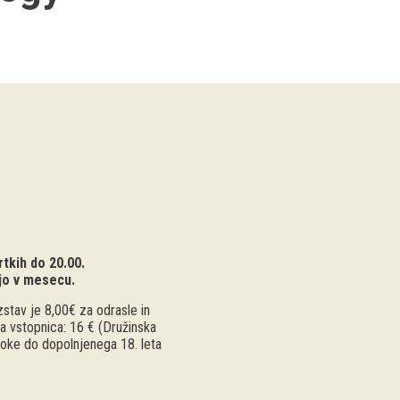
tkih do 20.00.
jo v mesecu.
stav je 8,00€ za odrasle in
a vstopnica: 16 € (Družinska
troke do dopolnjenega 18. leta