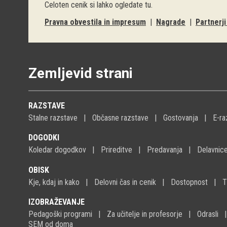
Celoten cenik si lahko ogledate
tu
.
Pravna obvestila in impresum
|
Nagrade
|
Partnerj
Zemljevid strani
RAZSTAVE
Stalne razstave
Občasne razstave
Gostovanja
E-ra
DOGODKI
Koledar dogodkov
Prireditve
Predavanja
Delavnic
OBISK
Kje, kdaj in kako
Delovni čas in cenik
Dostopnost
T
IZOBRAŽEVANJE
Pedagoški programi
Za učitelje in profesorje
Odrasli
SEM od doma