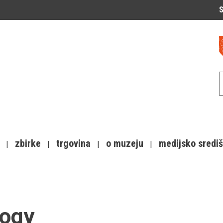
S
zbirke
trgovina
o muzeju
medijsko sredi
logy