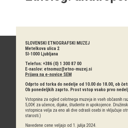
SLOVENSKI ETNOGRAFSKI MUZEJ
Metelkova ulica 2
SI-1000 Ljubljana
Telefon: +386 (0) 1 300 87 00
E-naslov:
etnomuz@etno-muzej.si
Prijava na e-novice SEM
Odprto od torka do nedelje od 10.00 do 18.00, ob četr
Ob ponedeljkih zaprto. Prost vstop vsako prvo nedel
Vstopnina za ogled celotnega muzeja in vseh občasnih raz
5,00€ za učence, dijake, študente in upokojence. Družinsk
vstopnica velja za eno ali dve odrasli osebi in vključuje o
starosti.)
Navedene cene veljajo od 1. julija 2024.