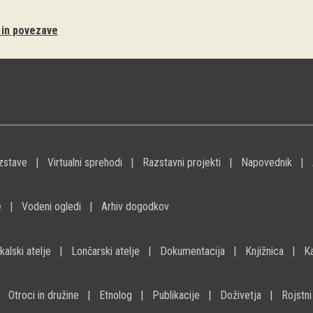
i in povezave
zstave
Virtualni sprehodi
Razstavni projekti
Napovednik
e
Vodeni ogledi
Arhiv dogodkov
kalski atelje
Lončarski atelje
Dokumentacija
Knjižnica
K
Otroci in družine
Etnolog
Publikacije
Doživetja
Rojstni