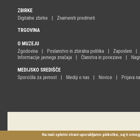
ZBIRKE
Digitalne zbirke
Znameniti predmeti
TRGOVINA
O MUZEJU
Zgodovina
Poslanstvo in zbiralna politika
Zaposleni
Informacije javnega značaja
Članstva in povezave
Nagr
MEDIJSKO SREDIŠČE
Sporočila za javnost
Mediji o nas
Novice
Prijava 
Na naši spletni strani uporabljamo piškotke, saj ti omog