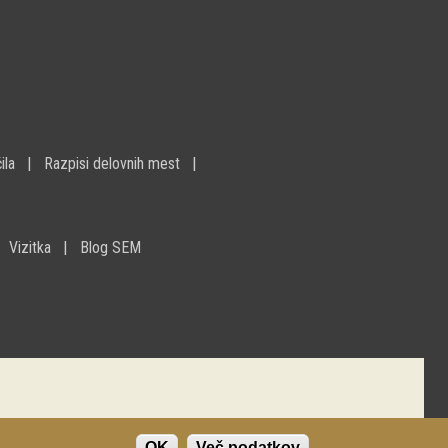
ila
Razpisi delovnih mest
Vizitka
Blog SEM
OK
Več podatkov