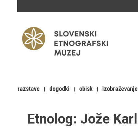
razstave
dogodki
obisk
izobraževanje
Etnolog:
Jože Kar