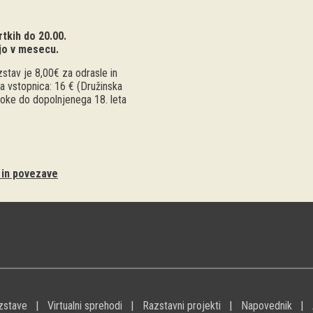
tkih do 20.00.
jo v mesecu.
stav je 8,00€ za odrasle in
a vstopnica: 16 € (Družinska
troke do dopolnjenega 18. leta
i in povezave
zstave
Virtualni sprehodi
Razstavni projekti
Napovednik