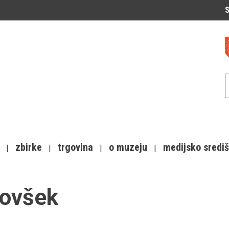
S
zbirke
trgovina
o muzeju
medijsko sredi
lovšek