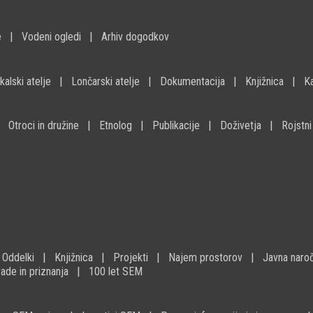
e
Vodeni ogledi
Arhiv dogodkov
kalski atelje
Lončarski atelje
Dokumentacija
Knjižnica
K
Otroci in družine
Etnolog
Publikacije
Doživetja
Rojstni
Oddelki
Knjižnica
Projekti
Najem prostorov
Javna naroč
ade in priznanja
100 let SEM