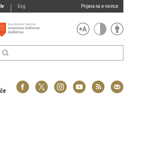
lv
Eng
Prijava na e-novice
šče