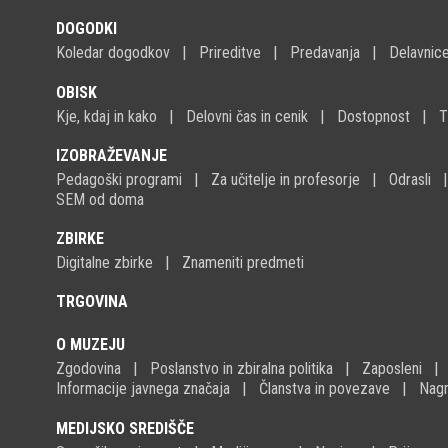
DOGODKI
Koledar dogodkov
Prireditve
Predavanja
Delavnic
OBISK
Kje, kdaj in kako
Delovni čas in cenik
Dostopnost
T
IZOBRAŽEVANJE
Pedagoški programi
Za učitelje in profesorje
Odrasli
SEM od doma
ZBIRKE
Digitalne zbirke
Znameniti predmeti
TRGOVINA
O MUZEJU
Zgodovina
Poslanstvo in zbiralna politika
Zaposleni
Informacije javnega značaja
Članstva in povezave
Nagr
MEDIJSKO SREDIŠČE