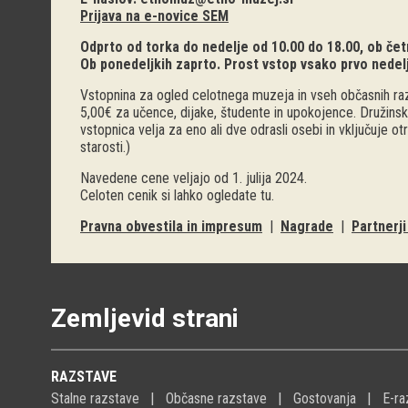
Prijava na e-novice SEM
Odprto od torka do nedelje od 10.00 do 18.00, ob četr
Ob ponedeljkih zaprto. Prost vstop vsako prvo nedel
Vstopnina za ogled celotnega muzeja in vseh občasnih raz
5,00€ za učence, dijake, študente in upokojence. Družinsk
vstopnica velja za eno ali dve odrasli osebi in vključuje o
starosti.)
Navedene cene veljajo od 1. julija 2024.
Celoten cenik si lahko ogledate
tu
.
Pravna obvestila in impresum
|
Nagrade
|
Partnerj
Zemljevid strani
RAZSTAVE
Stalne razstave
Občasne razstave
Gostovanja
E-ra