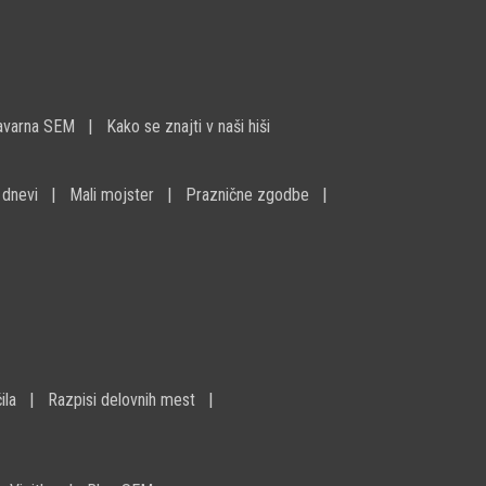
avarna SEM
Kako se znajti v naši hiši
 dnevi
Mali mojster
Praznične zgodbe
ila
Razpisi delovnih mest