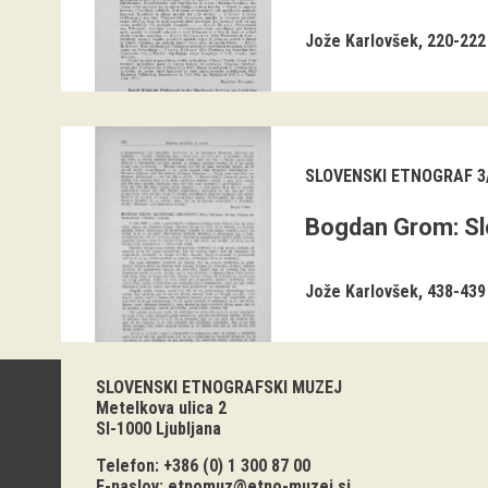
Jože Karlovšek
220-222
SLOVENSKI ETNOGRAF 3/
Bogdan Grom: Sl
Jože Karlovšek
438-439
SLOVENSKI ETNOGRAFSKI MUZEJ
Metelkova ulica 2
SI-1000 Ljubljana
Telefon: +386 (0) 1 300 87 00
E-naslov:
etnomuz@etno-muzej.si