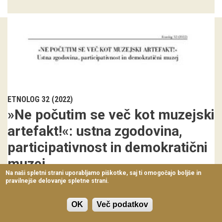
Virtualni sprehodi
Razstavni projekti
Napovednik
Arhiv razstav
dogodki
ETNOLOG 32 (2022)
»Ne počutim se več kot muzejski
Koledar dogodkov
artefakt!«: ustna zgodovina,
Prireditve
participativnost in demokratični
muzej
Predavanja
Na naši spletni strani uporabljamo piškotke, saj ti omogočajo boljše in
Prispevek se osredotoča na proces dela pri razstavnem projektu
pravilnejše delovanje spletne strani.
Delavnice
Odjuga: Zgodbe o identitetah na pr
Vodeni ogledi
OK
Več podatkov
Urška Purg
Corinne Brenko
111-128