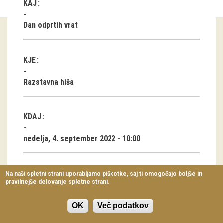
KAJ
Virtualni sprehodi
Dan odprtih vrat
Razstavni projekti
Napovednik
KJE
Arhiv razstav
Razstavna hiša
dogodki
KDAJ
Koledar dogodkov
nedelja, 4. september 2022 - 10:00
Prireditve
Predavanja
TRAJANJE
Na naši spletni strani uporabljamo piškotke, saj ti omogočajo boljše in
pravilnejše delovanje spletne strani.
Delavnice
8 ur
Vodeni ogledi
OK
Več podatkov