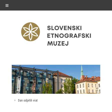
≡
razstave
Stalne razstave
Občasne razstave
Gostovanja
Dan odprtih vrat
E-razstave