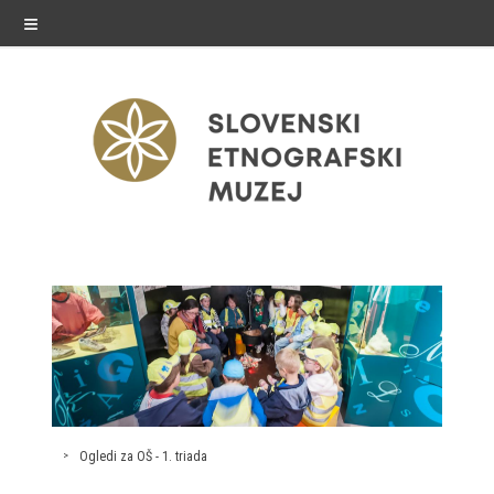
≡
razstave
Stalne razstave
Občasne razstave
Gostovanja
Ogledi za OŠ - 1. triada
E-razstave