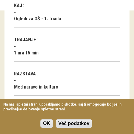
KAJ
Virtualni sprehodi
Razstavni projekti
Ogledi za OŠ - 1. triada
Napovednik
TRAJANJE
Arhiv razstav
1 ura 15 min
dogodki
Koledar dogodkov
RAZSTAVA
Prireditve
Med naravo in kulturo
Predavanja
Na naši spletni strani uporabljamo piškotke, saj ti omogočajo boljše in
KONTAKT
pravilnejše delovanje spletne strani.
Delavnice
Sonja Kogej Rus
Vodeni ogledi
OK
Več podatkov
386 (0) 1 300 87 50