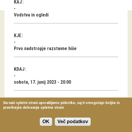
KAJ
Virtualni sprehodi
Vodstva in ogledi
Razstavni projekti
Napovednik
KJE
Arhiv razstav
Prvo nadstropje razstavne hiše
dogodki
KDAJ
Koledar dogodkov
sobota, 17. junij 2023 - 20:00
Prireditve
Predavanja
TRAJANJE
Na naši spletni strani uporabljamo piškotke, saj ti omogočajo boljše in
pravilnejše delovanje spletne strani.
Delavnice
1 ura
Vodeni ogledi
OK
Več podatkov