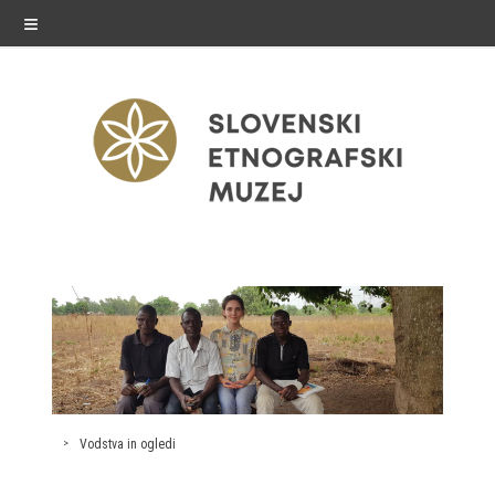
≡
razstave
Stalne razstave
Občasne razstave
Gostovanja
Vodstva in ogledi
E-razstave