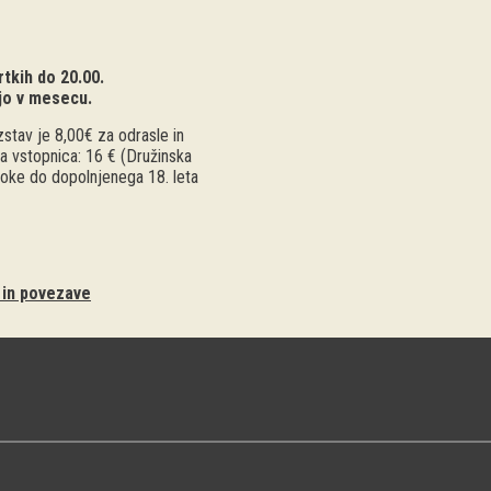
tkih do 20.00.
jo v mesecu.
stav je 8,00€ za odrasle in
a vstopnica: 16 € (Družinska
troke do dopolnjenega 18. leta
i in povezave