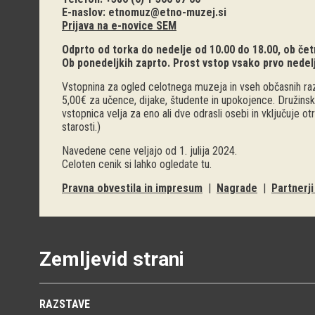
E-naslov:
etnomuz@etno-muzej.si
Prijava na e-novice SEM
Odprto od torka do nedelje od 10.00 do 18.00, ob četr
Ob ponedeljkih zaprto. Prost vstop vsako prvo nedel
Vstopnina za ogled celotnega muzeja in vseh občasnih raz
5,00€ za učence, dijake, študente in upokojence. Družinsk
vstopnica velja za eno ali dve odrasli osebi in vključuje o
starosti.)
Navedene cene veljajo od 1. julija 2024.
Celoten cenik si lahko ogledate
tu
.
Pravna obvestila in impresum
|
Nagrade
|
Partnerj
Zemljevid strani
RAZSTAVE