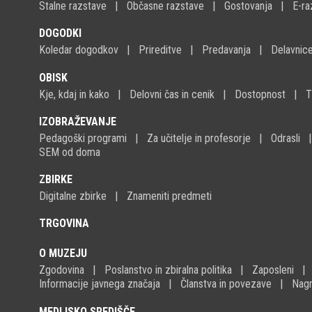
Stalne razstave
Občasne razstave
Gostovanja
E-ra
DOGODKI
Koledar dogodkov
Prireditve
Predavanja
Delavnic
OBISK
Kje, kdaj in kako
Delovni čas in cenik
Dostopnost
T
IZOBRAŽEVANJE
Pedagoški programi
Za učitelje in profesorje
Odrasli
SEM od doma
ZBIRKE
Digitalne zbirke
Znameniti predmeti
TRGOVINA
O MUZEJU
Zgodovina
Poslanstvo in zbiralna politika
Zaposleni
Informacije javnega značaja
Članstva in povezave
Nagr
MEDIJSKO SREDIŠČE