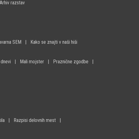
Arhiv razstav
avarna SEM
Kako se znajti v naši hiši
 dnevi
Mali mojster
Praznične zgodbe
ila
Razpisi delovnih mest