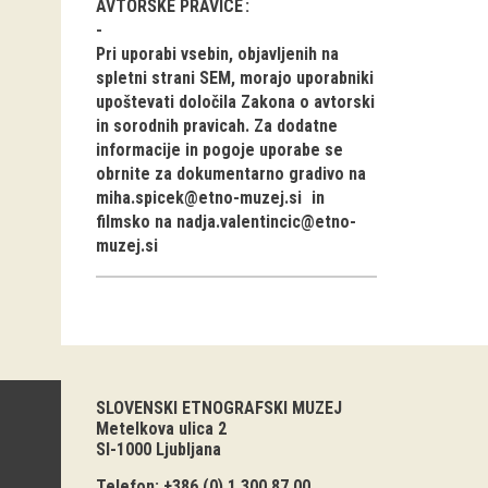
AVTORSKE PRAVICE
Pri uporabi vsebin, objavljenih na
spletni strani SEM, morajo uporabniki
upoštevati določila Zakona o avtorski
in sorodnih pravicah. Za dodatne
informacije in pogoje uporabe se
obrnite za dokumentarno gradivo na
miha.spicek@etno-muzej.si
in
filmsko na
nadja.valentincic@etno-
muzej.si
SLOVENSKI ETNOGRAFSKI MUZEJ
Metelkova ulica 2
SI-1000 Ljubljana
Telefon: +386 (0) 1 300 87 00