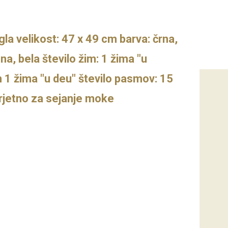
gla velikost: 47 x 49 cm barva: črna,
a, bela število žim: 1 žima "u
n 1 žima "u deu" število pasmov: 15
rjetno za sejanje moke