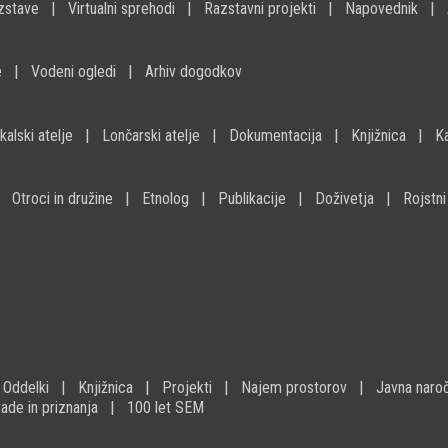
zstave
Virtualni sprehodi
Razstavni projekti
Napovednik
e
Vodeni ogledi
Arhiv dogodkov
kalski atelje
Lončarski atelje
Dokumentacija
Knjižnica
K
Otroci in družine
Etnolog
Publikacije
Doživetja
Rojstni
Oddelki
Knjižnica
Projekti
Najem prostorov
Javna naroč
ade in priznanja
100 let SEM