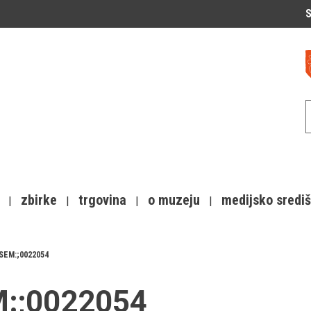
S
zbirke
trgovina
o muzeju
medijsko sredi
SEM:;0022054
EM:;0022054