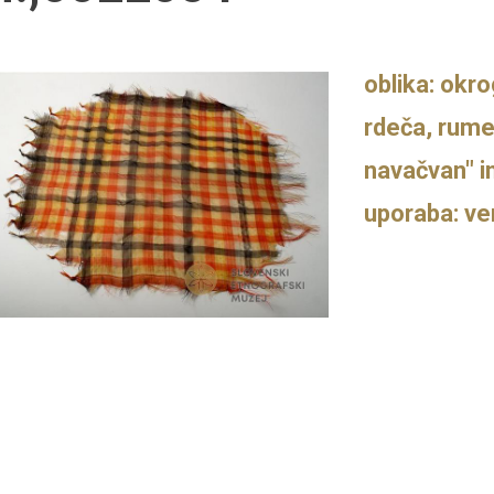
oblika: okro
rdeča, rumen
navačvan" i
uporaba: ve