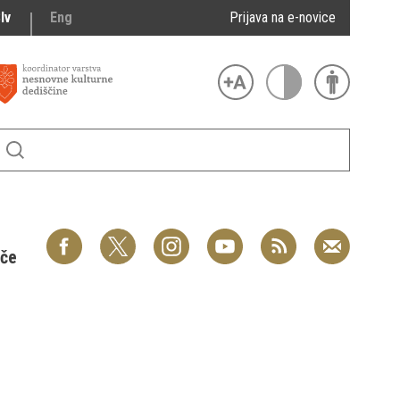
lv
Eng
Prijava na e-novice
šče