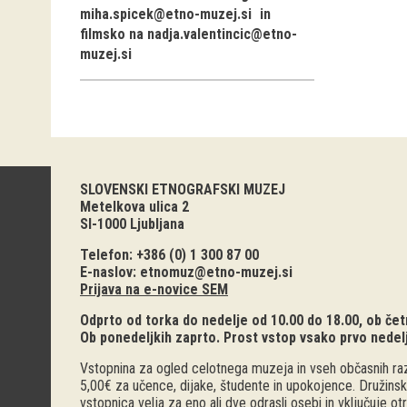
miha.spicek@etno-muzej.si
in
filmsko na
nadja.valentincic@etno-
muzej.si
SLOVENSKI ETNOGRAFSKI MUZEJ
Metelkova ulica 2
SI-1000 Ljubljana
Telefon: +386 (0) 1 300 87 00
E-naslov:
etnomuz@etno-muzej.si
Prijava na e-novice SEM
Odprto od torka do nedelje od 10.00 do 18.00, ob četr
Ob ponedeljkih zaprto. Prost vstop vsako prvo nedel
Vstopnina za ogled celotnega muzeja in vseh občasnih raz
5,00€ za učence, dijake, študente in upokojence. Družinsk
vstopnica velja za eno ali dve odrasli osebi in vključuje o