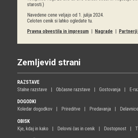
starosti.)
Navedene cene veljajo od 1. julija 2024.
Celoten cenik si lahko ogledate
tu
.
Pravna obvestila in impresum
|
Nagrade
|
Partnerj
Zemljevid strani
RAZSTAVE
Stalne razstave
Občasne razstave
Gostovanja
E-ra
DOGODKI
Koledar dogodkov
Prireditve
Predavanja
Delavnic
OBISK
Kje, kdaj in kako
Delovni čas in cenik
Dostopnost
T