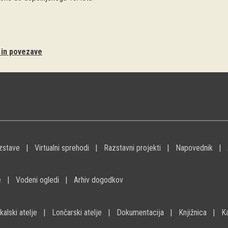
i in povezave
zstave
Virtualni sprehodi
Razstavni projekti
Napovednik
e
Vodeni ogledi
Arhiv dogodkov
kalski atelje
Lončarski atelje
Dokumentacija
Knjižnica
K