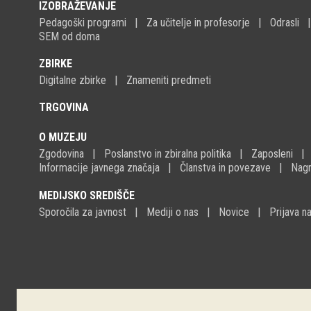
IZOBRAŽEVANJE
Pedagoški programi
Za učitelje in profesorje
Odrasli
SEM od doma
ZBIRKE
Digitalne zbirke
Znameniti predmeti
TRGOVINA
O MUZEJU
Zgodovina
Poslanstvo in zbiralna politika
Zaposleni
Informacije javnega značaja
Članstva in povezave
Nagr
MEDIJSKO SREDIŠČE
Sporočila za javnost
Mediji o nas
Novice
Prijava 