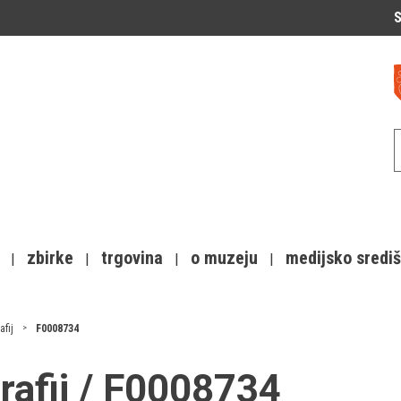
S
zbirke
trgovina
o muzeju
medijsko sredi
afij
F0008734
grafij / F0008734