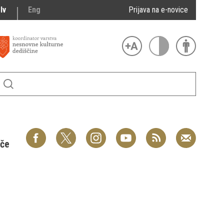
lv
Eng
Prijava na e-novice
šče