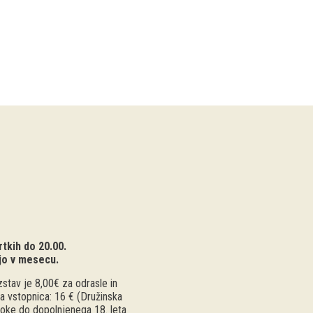
tkih do 20.00.
jo v mesecu.
stav je 8,00€ za odrasle in
a vstopnica: 16 € (Družinska
troke do dopolnjenega 18. leta