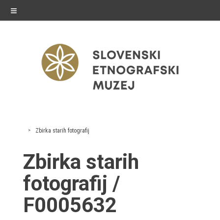
≡
razstave
Zbirka starih fotografij
Stalne razstave
Zbirka starih
Občasne razstave
fotografij /
Gostovanja
F0005632
E-razstave