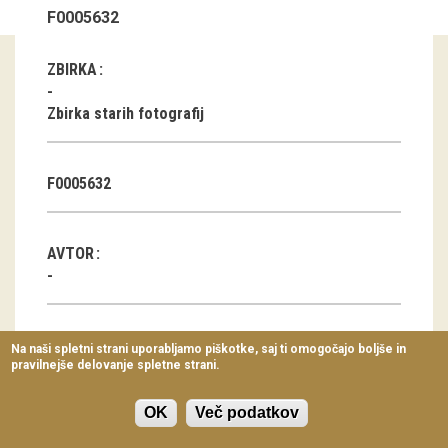
F0005632
Virtualni sprehodi
Razstavni projekti
ZBIRKA
Napovednik
Zbirka starih fotografij
Arhiv razstav
F0005632
dogodki
Koledar dogodkov
AVTOR
Prireditve
Predavanja
KLASIFIKACIJA
Na naši spletni strani uporabljamo piškotke, saj ti omogočajo boljše in
pravilnejše delovanje spletne strani.
Delavnice
Kostumiranje in uniformiranje: narodna noša,
Vodeni ogledi
uniforme
OK
Več podatkov
Pričeska, portret