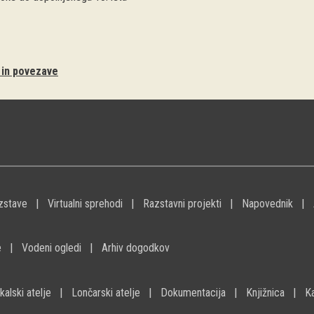
i in povezave
zstave
Virtualni sprehodi
Razstavni projekti
Napovednik
e
Vodeni ogledi
Arhiv dogodkov
kalski atelje
Lončarski atelje
Dokumentacija
Knjižnica
K