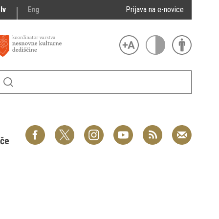
lv
Eng
Prijava na e-novice
šče