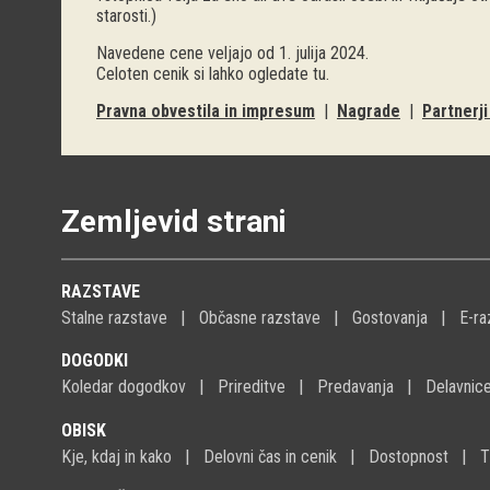
starosti.)
Navedene cene veljajo od 1. julija 2024.
Celoten cenik si lahko ogledate
tu
.
Pravna obvestila in impresum
|
Nagrade
|
Partnerj
Zemljevid strani
RAZSTAVE
Stalne razstave
Občasne razstave
Gostovanja
E-ra
DOGODKI
Koledar dogodkov
Prireditve
Predavanja
Delavnic
OBISK
Kje, kdaj in kako
Delovni čas in cenik
Dostopnost
T