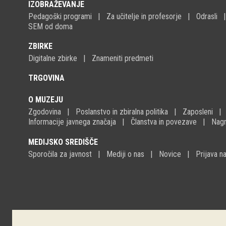
IZOBRAŽEVANJE
Pedagoški programi
Za učitelje in profesorje
Odrasli
SEM od doma
ZBIRKE
Digitalne zbirke
Znameniti predmeti
TRGOVINA
O MUZEJU
Zgodovina
Poslanstvo in zbiralna politika
Zaposleni
Informacije javnega značaja
Članstva in povezave
Nagr
MEDIJSKO SREDIŠČE
Sporočila za javnost
Mediji o nas
Novice
Prijava 