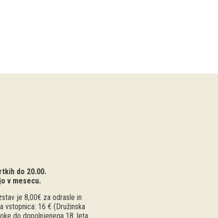
tkih do 20.00.
jo v mesecu.
stav je 8,00€ za odrasle in
a vstopnica: 16 € (Družinska
troke do dopolnjenega 18. leta