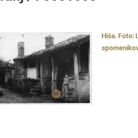
Hiša. Foto:
spomenikov,