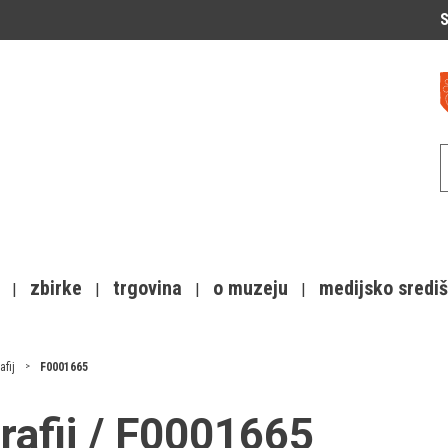
S
zbirke
trgovina
o muzeju
medijsko sredi
afij
F0001665
grafij / F0001665