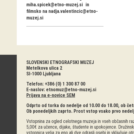
miha.spicek@etno-muzej.si
in
filmsko na
nadja.valentincic@etno-
muzej.si
SLOVENSKI ETNOGRAFSKI MUZEJ
Metelkova ulica 2
SI-1000 Ljubljana
Telefon: +386 (0) 1 300 87 00
E-naslov:
etnomuz@etno-muzej.si
Prijava na e-novice SEM
Odprto od torka do nedelje od 10.00 do 18.00, ob četr
Ob ponedeljkih zaprto. Prost vstop vsako prvo nedel
Vstopnina za ogled celotnega muzeja in vseh občasnih raz
5,00€ za učence, dijake, študente in upokojence. Družinsk
vstopnica velja za eno ali dve odrasli osebi in vključuje o