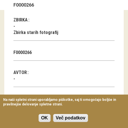
F0000266
Virtualni sprehodi
Razstavni projekti
ZBIRKA
Napovednik
Zbirka starih fotografij
Arhiv razstav
F0000266
dogodki
Koledar dogodkov
AVTOR
Prireditve
Predavanja
KLASIFIKACIJA
Na naši spletni strani uporabljamo piškotke, saj ti omogočajo boljše in
pravilnejše delovanje spletne strani.
Delavnice
Hiša
Vodeni ogledi
Freska
OK
Več podatkov