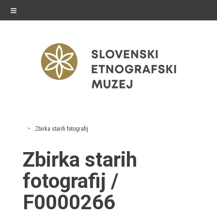
≡
razstave
Zbirka starih fotografij
Stalne razstave
Zbirka starih
Občasne razstave
fotografij /
Gostovanja
F0000266
E-razstave