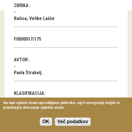
ZBIRKA
Virtualni sprehodi
Razstavni projekti
Rašica, Velike Lašče
Napovednik
F0000017/175
Arhiv razstav
dogodki
AVTOR
Koledar dogodkov
Pavla Štrukelj
Prireditve
KLASIFIKACIJA
Predavanja
Na naši spletni strani uporabljamo piškotke, saj ti omogočajo boljše in
Čebelarsko orodje
pravilnejše delovanje spletne strani.
Delavnice
Vodeni ogledi
OK
Več podatkov
LOKACIJA