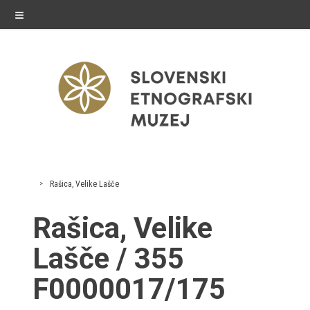
≡
razstave
Rašica, Velike Lašče
Stalne razstave
Rašica, Velike
Občasne razstave
Lašče / 355
Gostovanja
F0000017/175
E-razstave