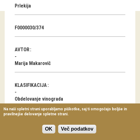
Prlekija
Virtualni sprehodi
Razstavni projekti
F0000030/374
Napovednik
Arhiv razstav
AVTOR
dogodki
Marija Makarovič
Koledar dogodkov
KLASIFIKACIJA
Prireditve
Obdelovanje vinograda
Predavanja
Na naši spletni strani uporabljamo piškotke, saj ti omogočajo boljše in
pravilnejše delovanje spletne strani.
Delavnice
LOKACIJA
Vodeni ogledi
OK
Več podatkov
Bučečovci