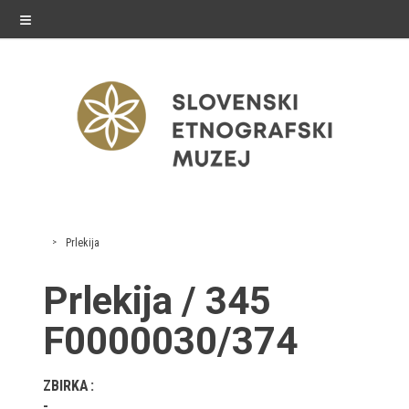
≡
razstave
Prlekija
Stalne razstave
Prlekija / 345
Občasne razstave
F0000030/374
Gostovanja
ZBIRKA
E-razstave