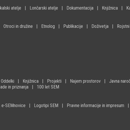
kalski atelje
Lončarski atelje
Dokumentacija
Knjižnica
K
Otroci in družine
Etnolog
Publikacije
Doživetja
Rojstni
Oddelki
Knjižnica
Projekti
Najem prostorov
Javna naroč
ade in priznanja
100 let SEM
na e-SEMnovice
Logotipi SEM
Pravne informacije in impresum