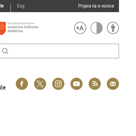
lv
Eng
Prijava na e-novice
šče