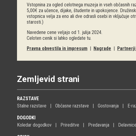
Vstopnina za ogled celotnega muzeja in vseh občasnih raz
5,00€ za učence, dijake, študente in upokojence. Družinsk
vstopnica velja za eno ali dve odrasli osebi in vključuje o
starosti.)
Navedene cene veljajo od 1. julija 2024.
Celoten cenik si lahko ogledate
tu
.
Pravna obvestila in impresum
|
Nagrade
|
Partnerj
Zemljevid strani
RAZSTAVE
Stalne razstave
Občasne razstave
Gostovanja
E-ra
DOGODKI
Koledar dogodkov
Prireditve
Predavanja
Delavnic