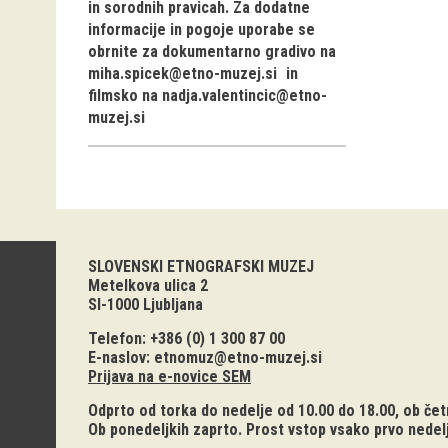
in sorodnih pravicah. Za dodatne
informacije in pogoje uporabe se
obrnite za dokumentarno gradivo na
miha.spicek@etno-muzej.si
in
filmsko na
nadja.valentincic@etno-
muzej.si
SLOVENSKI ETNOGRAFSKI MUZEJ
Metelkova ulica 2
SI-1000 Ljubljana
Telefon: +386 (0) 1 300 87 00
E-naslov:
etnomuz@etno-muzej.si
Prijava na e-novice SEM
Odprto od torka do nedelje od 10.00 do 18.00, ob četr
Ob ponedeljkih zaprto. Prost vstop vsako prvo nedel