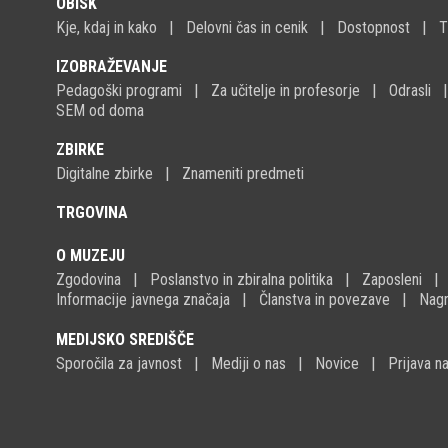
OBISK
Kje, kdaj in kako
Delovni čas in cenik
Dostopnost
T
IZOBRAŽEVANJE
Pedagoški programi
Za učitelje in profesorje
Odrasli
SEM od doma
ZBIRKE
Digitalne zbirke
Znameniti predmeti
TRGOVINA
O MUZEJU
Zgodovina
Poslanstvo in zbiralna politika
Zaposleni
Informacije javnega značaja
Članstva in povezave
Nagr
MEDIJSKO SREDIŠČE
Sporočila za javnost
Mediji o nas
Novice
Prijava 