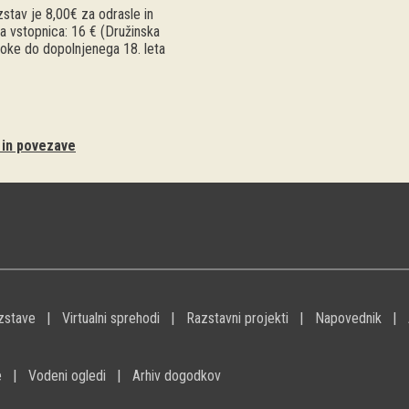
stav je 8,00€ za odrasle in
a vstopnica: 16 € (Družinska
troke do dopolnjenega 18. leta
i in povezave
zstave
Virtualni sprehodi
Razstavni projekti
Napovednik
e
Vodeni ogledi
Arhiv dogodkov