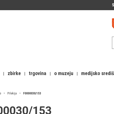
S
zbirke
trgovina
o muzeju
medijsko sredi
e
Prlekija
F0000030/153
000030/153