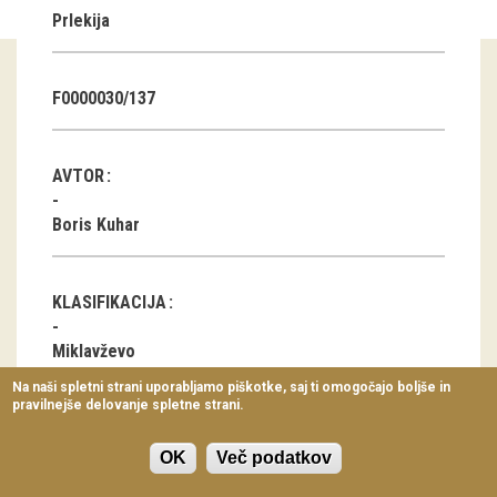
Prlekija
Virtualni sprehodi
Razstavni projekti
F0000030/137
Napovednik
Arhiv razstav
AVTOR
dogodki
Boris Kuhar
Koledar dogodkov
KLASIFIKACIJA
Prireditve
Miklavževo
Predavanja
Na naši spletni strani uporabljamo piškotke, saj ti omogočajo boljše in
pravilnejše delovanje spletne strani.
Delavnice
LOKACIJA
Vodeni ogledi
OK
Več podatkov
Borovci