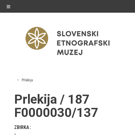
≡
razstave
Prlekija
Stalne razstave
Prlekija / 187
Občasne razstave
F0000030/137
Gostovanja
ZBIRKA
E-razstave