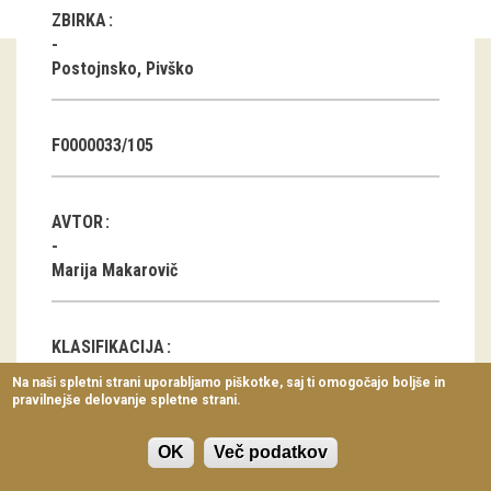
ZBIRKA
Virtualni sprehodi
Razstavni projekti
Postojnsko, Pivško
Napovednik
F0000033/105
Arhiv razstav
dogodki
AVTOR
Koledar dogodkov
Marija Makarovič
Prireditve
KLASIFIKACIJA
Predavanja
Na naši spletni strani uporabljamo piškotke, saj ti omogočajo boljše in
Orodje za predelovanje pridelkov
pravilnejše delovanje spletne strani.
Delavnice
Vodeni ogledi
OK
Več podatkov
LOKACIJA