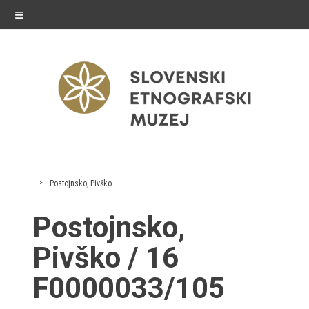
≡
razstave
Postojnsko, Pivško
Stalne razstave
Postojnsko,
Občasne razstave
Pivško / 16
Gostovanja
F0000033/105
E-razstave