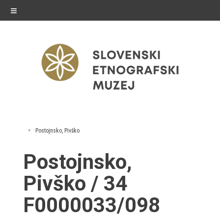
≡
razstave
Postojnsko, Pivško
Stalne razstave
Postojnsko,
Občasne razstave
Pivško / 34
Gostovanja
F0000033/098
E-razstave