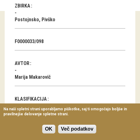
ZBIRKA
Virtualni sprehodi
Razstavni projekti
Postojnsko, Pivško
Napovednik
F0000033/098
Arhiv razstav
dogodki
AVTOR
Koledar dogodkov
Marija Makarovič
Prireditve
KLASIFIKACIJA
Predavanja
Na naši spletni strani uporabljamo piškotke, saj ti omogočajo boljše in
Praznična noša in noša ob posebnih priložnostih
pravilnejše delovanje spletne strani.
Delavnice
Vodeni ogledi
OK
Več podatkov
LOKACIJA