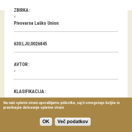
Virtualni sprehodi
ZBIRKA
Razstavni projekti
Pivovarna Laško Union
Napovednik
Arhiv razstav
630:LJU;0026845
dogodki
AVTOR
Koledar dogodkov
Prireditve
KLASIFIKACIJA
Predavanja
Na naši spletni strani uporabljamo piškotke, saj ti omogočajo boljše in
Blagovna znamka
pravilnejše delovanje spletne strani.
Delavnice
Vodeni ogledi
OK
Več podatkov
DATUM