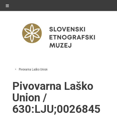
≡
razstave
Pivovarna Laško Union
Stalne razstave
Pivovarna Laško
Občasne razstave
Union /
Gostovanja
630:LJU;0026845
E-razstave