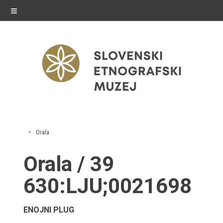
≡
razstave
Orala
Stalne razstave
Orala / 39
Občasne razstave
630:LJU;0021698
Gostovanja
ENOJNI PLUG
E-razstave