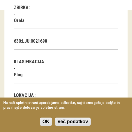
Virtualni sprehodi
ZBIRKA
Razstavni projekti
Orala
Napovednik
630:LJU;0021698
Arhiv razstav
dogodki
KLASIFIKACIJA
Koledar dogodkov
Plug
Prireditve
LOKACIJA
Predavanja
Na naši spletni strani uporabljamo piškotke, saj ti omogočajo boljše in
pravilnejše delovanje spletne strani.
Delavnice
SI
Vodeni ogledi
OK
Več podatkov
GEOLOKACIJA