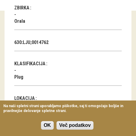
Virtualni sprehodi
ZBIRKA
Razstavni projekti
Orala
Napovednik
630:LJU;0014762
Arhiv razstav
dogodki
KLASIFIKACIJA
Koledar dogodkov
Plug
Prireditve
LOKACIJA
Predavanja
Na naši spletni strani uporabljamo piškotke, saj ti omogočajo boljše in
pravilnejše delovanje spletne strani.
Delavnice
SI
Vodeni ogledi
OK
Več podatkov
GEOLOKACIJA