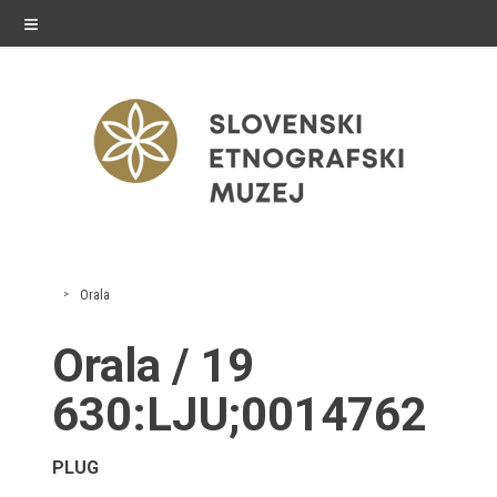
≡
razstave
Orala
Stalne razstave
Orala / 19
Občasne razstave
630:LJU;0014762
Gostovanja
PLUG
E-razstave