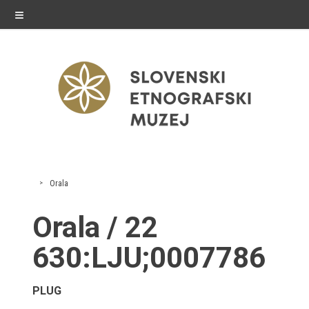
≡
razstave
Orala
Stalne razstave
Orala / 22
Občasne razstave
630:LJU;0007786
Gostovanja
PLUG
E-razstave