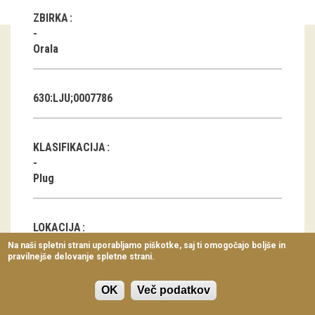
Virtualni sprehodi
ZBIRKA
Razstavni projekti
Orala
Napovednik
630:LJU;0007786
Arhiv razstav
dogodki
KLASIFIKACIJA
Koledar dogodkov
Plug
Prireditve
LOKACIJA
Predavanja
Na naši spletni strani uporabljamo piškotke, saj ti omogočajo boljše in
pravilnejše delovanje spletne strani.
Delavnice
Nevlje
Vodeni ogledi
OK
Več podatkov
GEOLOKACIJA