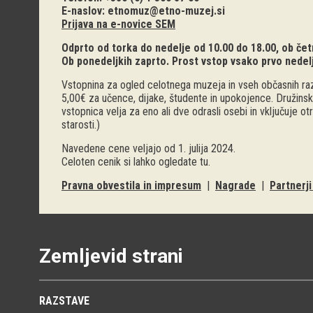
E-naslov:
etnomuz@etno-muzej.si
Prijava na e-novice SEM
Odprto od torka do nedelje od 10.00 do 18.00, ob četr
Ob ponedeljkih zaprto. Prost vstop vsako prvo nedel
Vstopnina za ogled celotnega muzeja in vseh občasnih raz
5,00€ za učence, dijake, študente in upokojence. Družinsk
vstopnica velja za eno ali dve odrasli osebi in vključuje o
starosti.)
Navedene cene veljajo od 1. julija 2024.
Celoten cenik si lahko ogledate
tu
.
Pravna obvestila in impresum
|
Nagrade
|
Partnerj
Zemljevid strani
RAZSTAVE