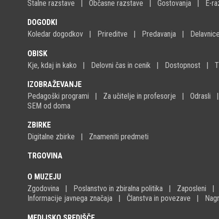
Stalne razstave
Občasne razstave
Gostovanja
E-ra
DOGODKI
Koledar dogodkov
Prireditve
Predavanja
Delavnic
OBISK
Kje, kdaj in kako
Delovni čas in cenik
Dostopnost
T
IZOBRAŽEVANJE
Pedagoški programi
Za učitelje in profesorje
Odrasli
SEM od doma
ZBIRKE
Digitalne zbirke
Znameniti predmeti
TRGOVINA
O MUZEJU
Zgodovina
Poslanstvo in zbiralna politika
Zaposleni
Informacije javnega značaja
Članstva in povezave
Nagr
MEDIJSKO SREDIŠČE