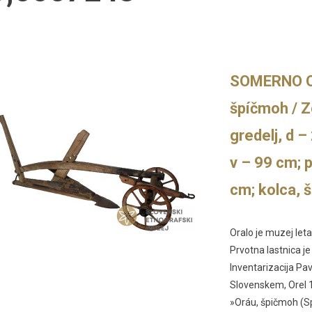
SOMERNO ORA
špíčmoh / Zg
gredelj, d –
v – 99 cm; 
cm; kolca, š
Oralo je muzej let
Prvotna lastnica j
Inventarizacija Pav
Slovenskem, Orel 
»Oráu, špičmoh (Spi