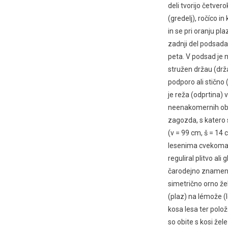
deli tvorijo četver
(gredelj), ročíco i
in se pri oranju pl
zadnji del podsada 
peta. V podsad je n
stružen držau (drža
podporo ali stično 
je reža (odprtina) v 
neenakomernih obli
zagozda, s katero s
(v = 99 cm, š = 14 
lesenima cvekoma.
reguliral plitvo ali
čarodejno znamenje
simetrično orno ž
(plaz) na lémože (l
kosa lesa ter polo
so obite s kosi žele