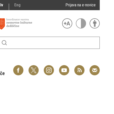
lv
Eng
Prijava na e-novice
šče