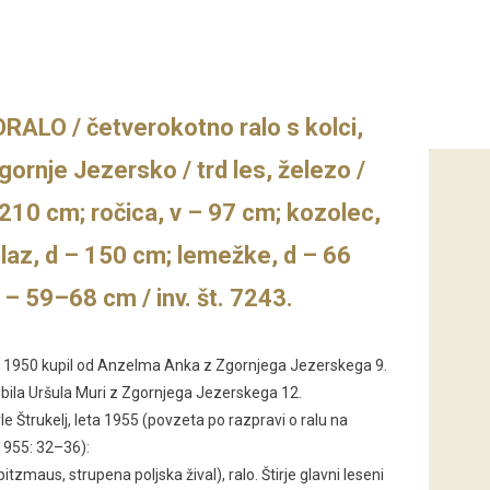
LO / četverokotno ralo s kolci,
ornje Jezersko / trd les, železo /
 210 cm; ročica, v – 97 cm; kozolec,
plaz, d – 150 cm; lemežke, d – 66
 – 59–68 cm / inv. št. 7243.
a 1950 kupil od Anzelma Anka z Zgornjega Jezerskega 9.
e bila Uršula Muri z Zgornjega Jezerskega 12.
le Štrukelj, leta 1955 (povzeta po razpravi o ralu na
1955: 32–36):
tzmaus, strupena poljska žival), ralo. Štirje glavni leseni