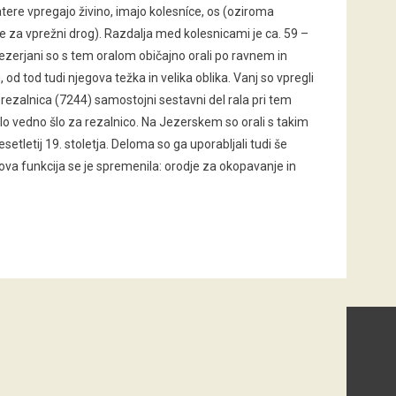
tere vpregajo živino, imajo kolesníce, os (oziroma
re za vprežni drog). Razdalja med kolesnicami je ca. 59 –
Jezerjani so s tem oralom običajno orali po ravnem in
od tod tudi njegova težka in velika oblika. Vanj so vpregli
e rezalnica (7244) samostojni sestavni del rala pri tem
alo vedno šlo za rezalnico. Na Jezerskem so orali s takim
setletij 19. stoletja. Deloma so ga uporabljali tudi še
ova funkcija se je spremenila: orodje za okopavanje in