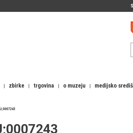
S
zbirke
trgovina
o muzeju
medijsko sredi
U;0007243
JU;0007243