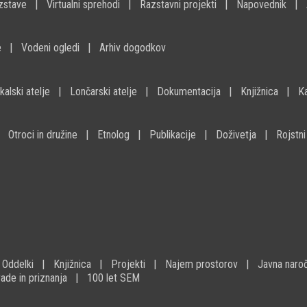
zstave
Virtualni sprehodi
Razstavni projekti
Napovednik
e
Vodeni ogledi
Arhiv dogodkov
kalski atelje
Lončarski atelje
Dokumentacija
Knjižnica
K
Otroci in družine
Etnolog
Publikacije
Doživetja
Rojstni
Oddelki
Knjižnica
Projekti
Najem prostorov
Javna naroč
ade in priznanja
100 let SEM