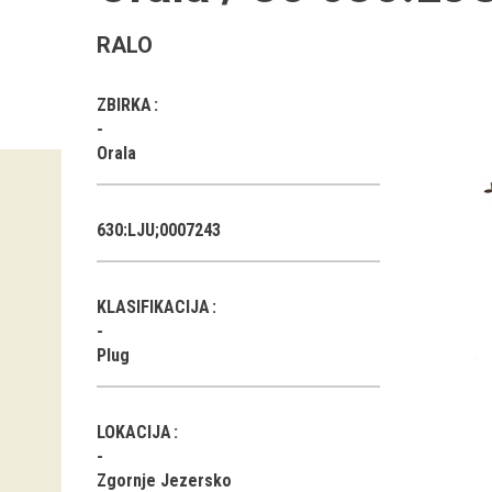
RALO
ZBIRKA
Orala
630:LJU;0007243
KLASIFIKACIJA
Plug
LOKACIJA
Zgornje Jezersko