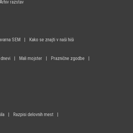
Arhiv razstav
avarna SEM
Kako se znajti v naši hiši
 dnevi
Mali mojster
Praznične zgodbe
ila
Razpisi delovnih mest