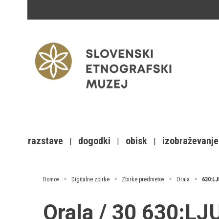
razstave
dogodki
obisk
izobraževanje
Domov
Digitalne zbirke
Zbirke predmetov
Orala
630:LJ
Orala / 30 630:L