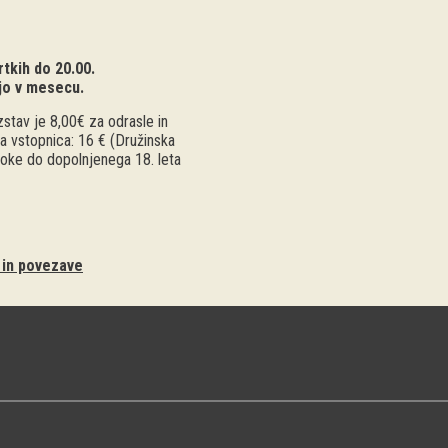
tkih do 20.00.
jo v mesecu.
stav je 8,00€ za odrasle in
a vstopnica: 16 € (Družinska
troke do dopolnjenega 18. leta
i in povezave