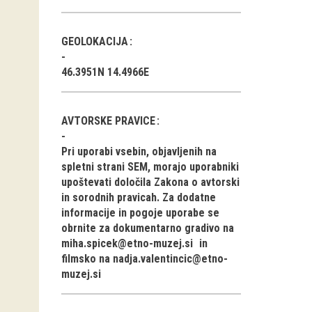
GEOLOKACIJA
46.3951N 14.4966E
AVTORSKE PRAVICE
Pri uporabi vsebin, objavljenih na
spletni strani SEM, morajo uporabniki
upoštevati določila Zakona o avtorski
in sorodnih pravicah. Za dodatne
informacije in pogoje uporabe se
obrnite za dokumentarno gradivo na
miha.spicek@etno-muzej.si
in
filmsko na
nadja.valentincic@etno-
muzej.si