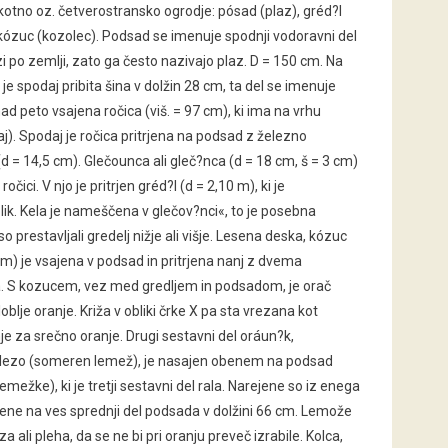
okotno oz. četverostransko ogrodje: pósad (plaz), gréd?l
n kózuc (kozolec). Podsad se imenuje spodnji vodoravni del
azi po zemlji, zato ga često nazivajo plaz. D = 150 cm. Na
je spodaj pribita šina v dolžin 28 cm, ta del se imenuje
ad peto vsajena ročica (viš. = 97 cm), ki ima na vrhu
j). Spodaj je ročica pritrjena na podsad z železno
(d = 14,5 cm). Glečounca ali gleč?nca (d = 18 cm, š = 3 cm)
ročici. V njo je pritrjen gréd?l (d = 2,10 m), ki je
k. Kela je nameščena v glečov?nci«, to je posebna
o prestavljali gredelj nižje ali višje. Lesena deska, kózuc
cm) je vsajena v podsad in pritrjena nanj z dvema
 S kozucem, vez med gredljem in podsadom, je orač
 globlje oranje. Križa v obliki črke X pa sta vrezana kot
 za srečno oranje. Drugi sestavni del oráun?k,
elezo (someren lemež), je nasajen obenem na podsad
emežke), ki je tretji sestavni del rala. Narejene so iz enega
žene na ves sprednji del podsada v dolžini 66 cm. Lemože
za ali pleha, da se ne bi pri oranju preveč izrabile. Kolca,