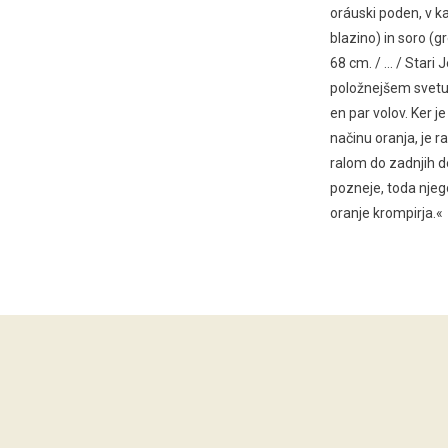
oráuski poden, v ka
blazino) in soro (g
68 cm. / … / Stari 
položnejšem svetu, 
en par volov. Ker j
načinu oranja, je r
ralom do zadnjih de
pozneje, toda njeg
oranje krompirja.«