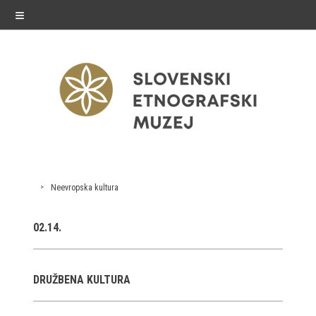
≡
razstave
Neevropska kultura
Stalne razstave
02.14.
Občasne razstave
Gostovanja
DRUŽBENA KULTURA
E-razstave