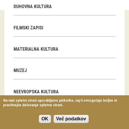
Virtualni sprehodi
DUHOVNA KULTURA
Razstavni projekti
FILMSKI ZAPISI
Napovednik
Arhiv razstav
MATERIALNA KULTURA
dogodki
Koledar dogodkov
MUZEJ
Prireditve
NEEVROPSKA KULTURA
Predavanja
Na naši spletni strani uporabljamo piškotke, saj ti omogočajo boljše in
pravilnejše delovanje spletne strani.
Delavnice
Afrika
Avstralija in Oceanija
Vodeni ogledi
OK
Več podatkov
Azija