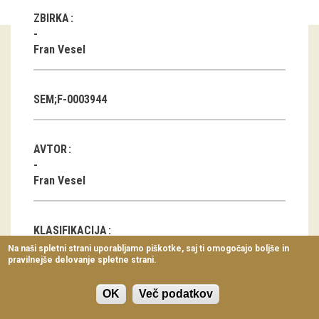
Virtualni sprehodi
ZBIRKA
Razstavni projekti
Fran Vesel
Napovednik
SEM;F-0003944
Arhiv razstav
dogodki
AVTOR
Koledar dogodkov
Fran Vesel
Prireditve
KLASIFIKACIJA
Predavanja
Na naši spletni strani uporabljamo piškotke, saj ti omogočajo boljše in
pravilnejše delovanje spletne strani.
Delavnice
Delo v gozdu
Delovna obleka in delovne uniforme
Vodeni ogledi
OK
Več podatkov