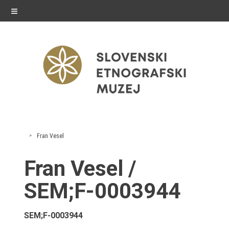
≡
razstave
Fran Vesel
Stalne razstave
Fran Vesel /
Občasne razstave
SEM;F-0003944
Gostovanja
SEM;F-0003944
E-razstave