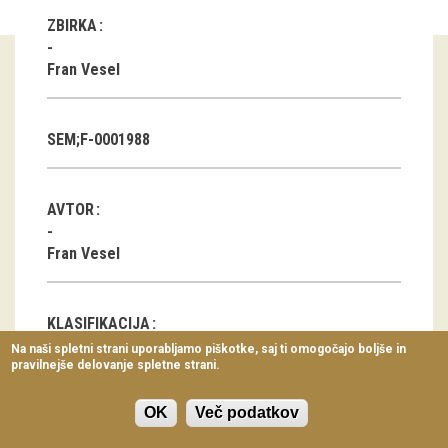
Virtualni sprehodi
ZBIRKA
Razstavni projekti
Fran Vesel
Napovednik
SEM;F-0001988
Arhiv razstav
dogodki
AVTOR
Koledar dogodkov
Fran Vesel
Prireditve
KLASIFIKACIJA
Predavanja
Na naši spletni strani uporabljamo piškotke, saj ti omogočajo boljše in
pravilnejše delovanje spletne strani.
Delavnice
Pokrajina
Naselje
Vodeni ogledi
Stavbarstvo
OK
Več podatkov
Oblačilna kultura