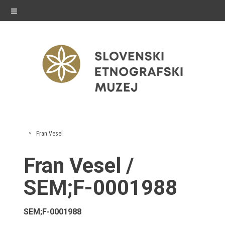
≡
razstave
Fran Vesel
Stalne razstave
Fran Vesel /
Občasne razstave
SEM;F-0001988
Gostovanja
SEM;F-0001988
E-razstave