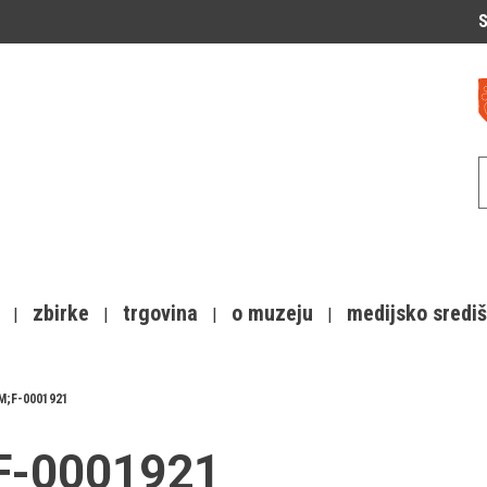
S
zbirke
trgovina
o muzeju
medijsko sredi
M;F-0001921
;F-0001921