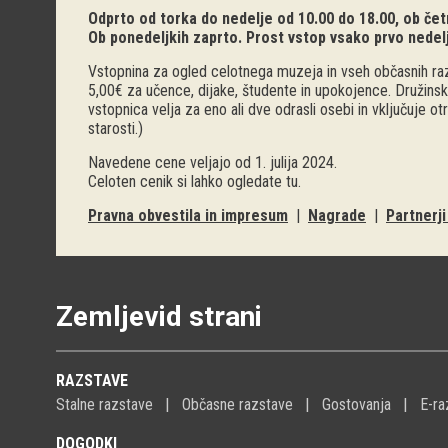
Odprto od torka do nedelje od 10.00 do 18.00, ob četr
Ob ponedeljkih zaprto. Prost vstop vsako prvo nedel
Vstopnina za ogled celotnega muzeja in vseh občasnih raz
5,00€ za učence, dijake, študente in upokojence. Družinsk
vstopnica velja za eno ali dve odrasli osebi in vključuje o
starosti.)
Navedene cene veljajo od 1. julija 2024.
Celoten cenik si lahko ogledate
tu
.
Pravna obvestila in impresum
|
Nagrade
|
Partnerj
Zemljevid strani
RAZSTAVE
Stalne razstave
Občasne razstave
Gostovanja
E-ra
DOGODKI