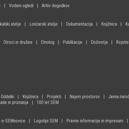
e
Vodeni ogledi
Arhiv dogodkov
kalski atelje
Lončarski atelje
Dokumentacija
Knjižnica
K
Otroci in družine
Etnolog
Publikacije
Doživetja
Rojstni
Oddelki
Knjižnica
Projekti
Najem prostorov
Javna naroč
ade in priznanja
100 let SEM
na e-SEMnovice
Logotipi SEM
Pravne informacije in impresum