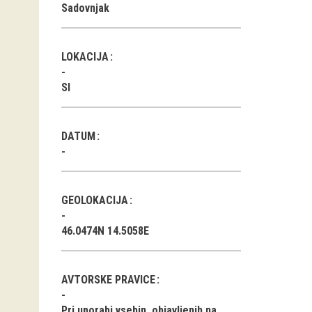
Sadovnjak
LOKACIJA
SI
DATUM
GEOLOKACIJA
46.0474N 14.5058E
AVTORSKE PRAVICE
Pri uporabi vsebin, objavljenih na