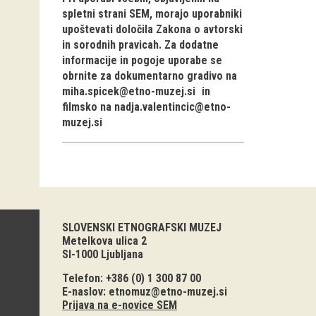
spletni strani SEM, morajo uporabniki
upoštevati določila Zakona o avtorski
in sorodnih pravicah. Za dodatne
informacije in pogoje uporabe se
obrnite za dokumentarno gradivo na
miha.spicek@etno-muzej.si
in
filmsko na
nadja.valentincic@etno-
muzej.si
SLOVENSKI ETNOGRAFSKI MUZEJ
Metelkova ulica 2
SI-1000 Ljubljana
Telefon: +386 (0) 1 300 87 00
E-naslov:
etnomuz@etno-muzej.si
Prijava na e-novice SEM