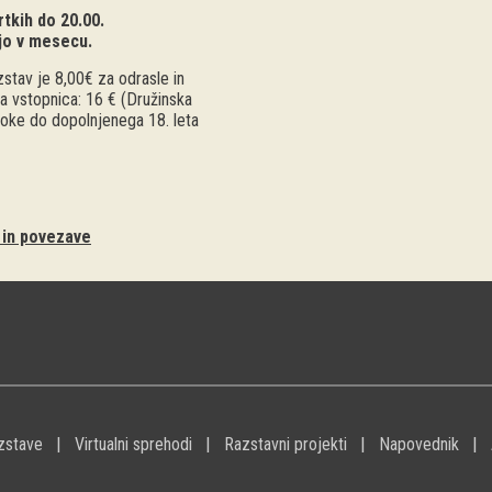
tkih do 20.00.
jo v mesecu.
stav je 8,00€ za odrasle in
a vstopnica: 16 € (Družinska
troke do dopolnjenega 18. leta
i in povezave
zstave
Virtualni sprehodi
Razstavni projekti
Napovednik