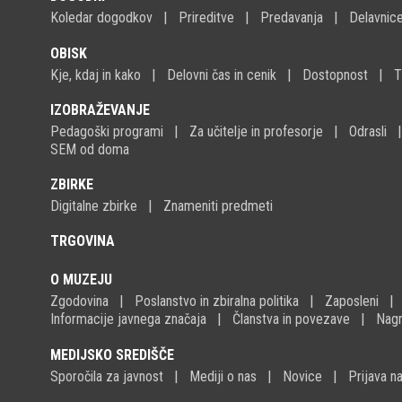
Koledar dogodkov
Prireditve
Predavanja
Delavnic
OBISK
Kje, kdaj in kako
Delovni čas in cenik
Dostopnost
T
IZOBRAŽEVANJE
Pedagoški programi
Za učitelje in profesorje
Odrasli
SEM od doma
ZBIRKE
Digitalne zbirke
Znameniti predmeti
TRGOVINA
O MUZEJU
Zgodovina
Poslanstvo in zbiralna politika
Zaposleni
Informacije javnega značaja
Članstva in povezave
Nagr
MEDIJSKO SREDIŠČE
Sporočila za javnost
Mediji o nas
Novice
Prijava 