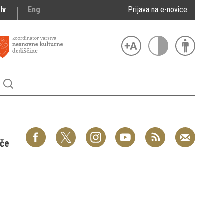
lv
Eng
Prijava na e-novice
šče