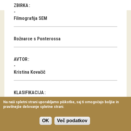
ZBIRKA
Virtualni sprehodi
Razstavni projekti
Filmografija SEM
Napovednik
Rožnarce s Ponterossa
Arhiv razstav
dogodki
AVTOR
Koledar dogodkov
Kristina Kovačič
Prireditve
KLASIFIKACIJA
Predavanja
Na naši spletni strani uporabljamo piškotke, saj ti omogočajo boljše in
Filmski zapisi
pravilnejše delovanje spletne strani.
Delavnice
Vodeni ogledi
OK
Več podatkov
DATUM