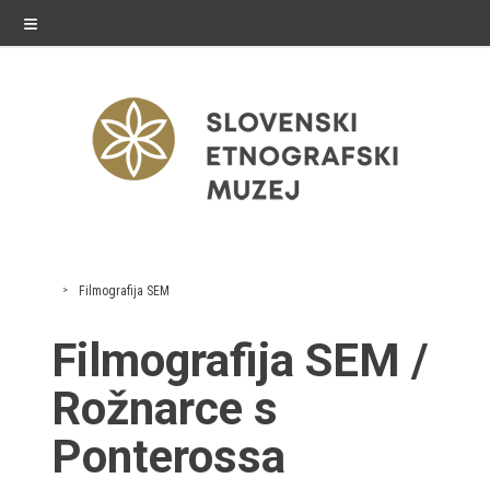
≡
razstave
Filmografija SEM
Stalne razstave
Filmografija SEM /
Občasne razstave
Rožnarce s
Gostovanja
Ponterossa
E-razstave