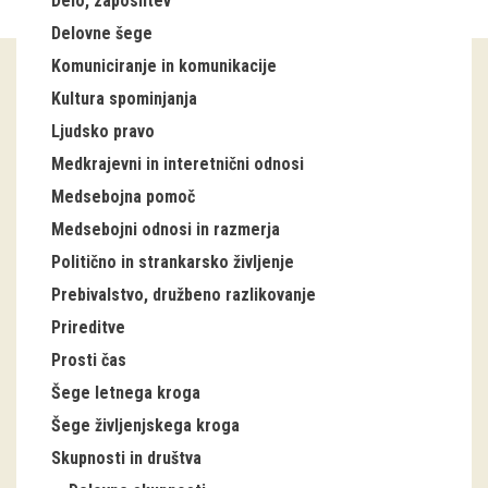
Delo, zaposlitev
Delovne šege
Guided tours
Komuniciranje in komunikacije
Workshops
Kultura spominjanja
Ljudsko pravo
Group visits
Medkrajevni in interetnični odnosi
education
Medsebojna pomoč
Medsebojni odnosi in razmerja
publications
Politično in strankarsko življenje
Prebivalstvo, družbeno razlikovanje
Etnolog
Prireditve
Books
Prosti čas
Šege letnega kroga
DVD-s
Šege življenjskega kroga
projects
Skupnosti in društva