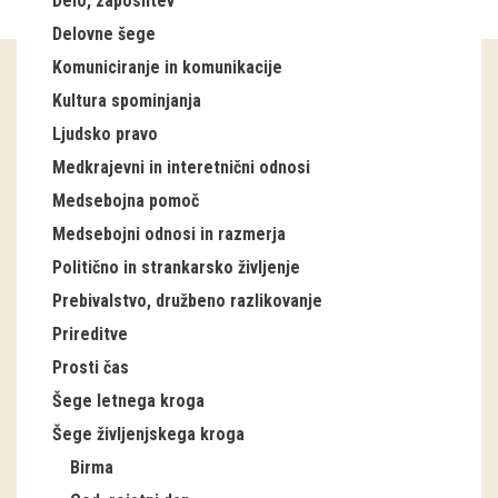
Delo, zaposlitev
Delovne šege
Guided tours
Komuniciranje in komunikacije
Workshops
Kultura spominjanja
Ljudsko pravo
Group visits
Medkrajevni in interetnični odnosi
education
Medsebojna pomoč
Medsebojni odnosi in razmerja
publications
Politično in strankarsko življenje
Prebivalstvo, družbeno razlikovanje
Etnolog
Prireditve
Books
Prosti čas
Šege letnega kroga
DVD-s
Šege življenjskega kroga
projects
Birma