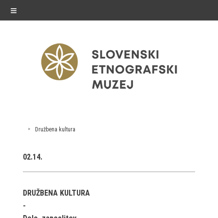
≡
exhibitions
Družbena kultura
Exhibitions in SEM
02.14.
Past exhibitions
Virtual tours
DRUŽBENA KULTURA
public programme