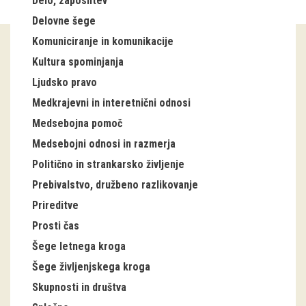
Delo, zaposlitev
Delovne šege
Guided tours
Komuniciranje in komunikacije
Workshops
Kultura spominjanja
Ljudsko pravo
Group visits
Medkrajevni in interetnični odnosi
education
Medsebojna pomoč
Medsebojni odnosi in razmerja
publications
Politično in strankarsko življenje
Prebivalstvo, družbeno razlikovanje
Etnolog
Prireditve
Books
Prosti čas
Šege letnega kroga
DVD-s
Šege življenjskega kroga
projects
Skupnosti in društva