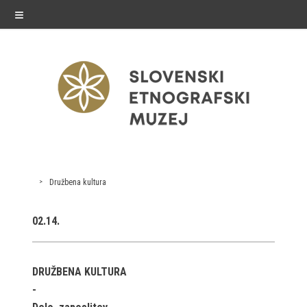
≡
exhibitions
Družbena kultura
Exhibitions in SEM
02.14.
Past exhibitions
Virtual tours
DRUŽBENA KULTURA
public programme