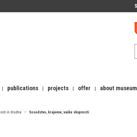
S
publications
projects
offer
about museum
osti in društva
Sosedstvo, krajevne, vaške skupnosti