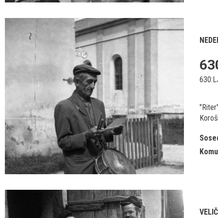
NEDE
63
630:L
"Riter
Korošk
Sosed
Komun
VELI