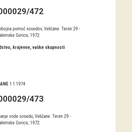
000029/472
bojna pomoč sosedov, Veličane. Teren 29 -
alemske Gorice, 1972.
stvo, krajevne, vaške skupnosti
ČANE
1.1.1974
000029/473
šanje vode sosedu, Veličane. Teren 29 -
alemske Gorice, 1972.