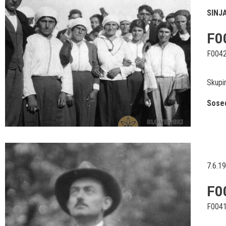
SINJ
F0
F004
Skupi
Sosed
7.6.1
F0
F004