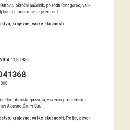
Đurović, okrožni načelnik, po rodu Črnogorec, velik
elj ljudskih pesmi, se je pred prof...
stvo, krajevne, vaške skupnosti
VICA
11.8.1930
041368
1368
edstvo občinskega sveta, v sredini predsednik -
man Albanec Ćarim Cur.
stvo, krajevne, vaške skupnosti
Petje, pevci