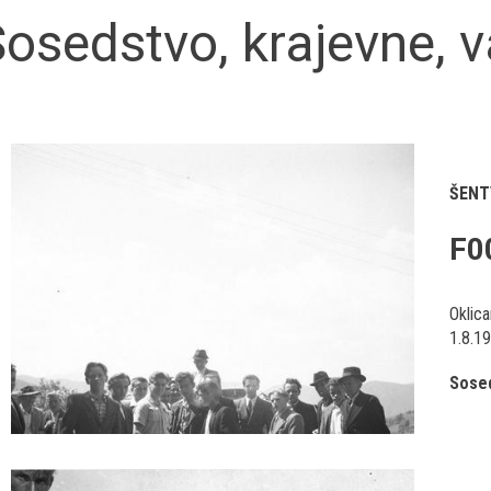
osedstvo, krajevne, 
ŠENT
F0
Oklica
1.8.19
Sosed