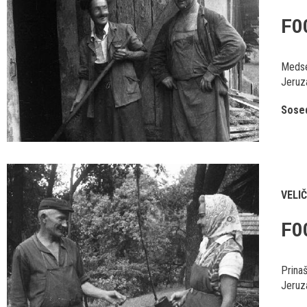
F0
Medse
Jeruz
Sosed
VELI
F0
Prina
Jeruz