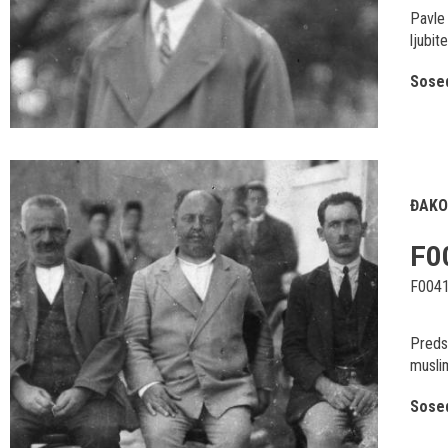
Pavle 
ljubit
Sosed
ĐAKO
F0
F004
Preds
musli
Sosed