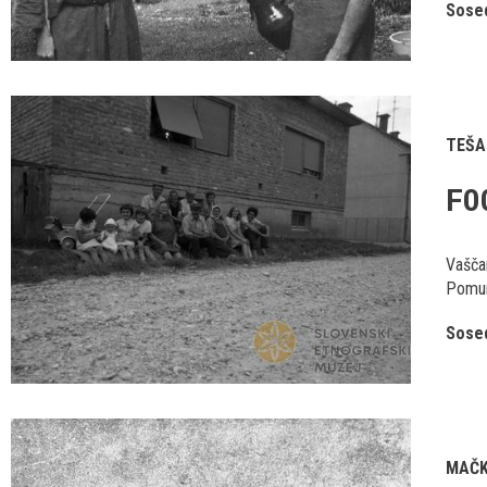
Sosed
TEŠA
F0
Vašča
Pomur
Sosed
MAČK