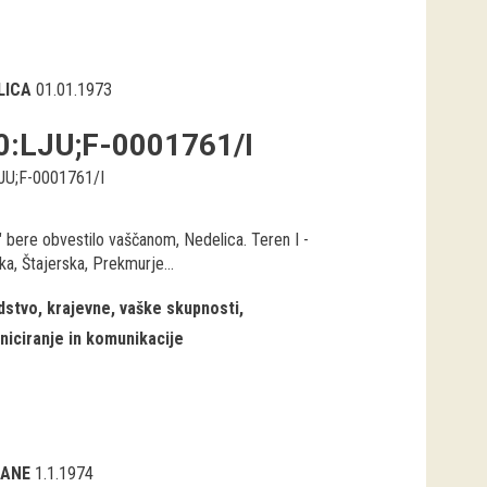
LICA
01.01.1973
0:LJU;F-0001761/I
JU;F-0001761/I
" bere obvestilo vaščanom, Nedelica. Teren I -
a, Štajerska, Prekmurje...
stvo, krajevne, vaške skupnosti
iciranje in komunikacije
ČANE
1.1.1974