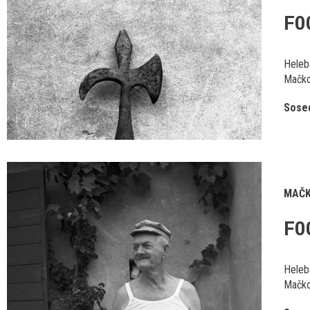
F0
Heleb
Mačko
Sosed
MAČK
F0
Heleb
Mačko