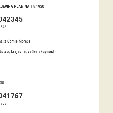
AJEVINA PLANINA
1.8.1930
042345
2345
na iz Gornje Morače.
stvo, krajevne, vaške skupnosti
930
041767
1767