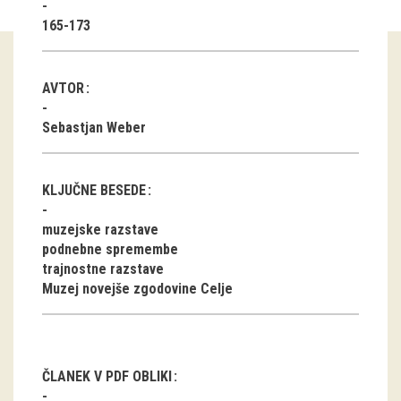
165-173
Guided tours
Workshops
AVTOR
Group visits
Sebastjan Weber
education
KLJUČNE BESEDE
publications
muzejske razstave
podnebne spremembe
Etnolog
trajnostne razstave
Muzej novejše zgodovine Celje
Books
DVD-s
projects
ČLANEK V PDF OBLIKI