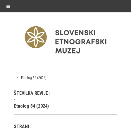
≡
exhibitions
Etnolog 34 (2024)
Exhibitions in SEM
ŠTEVILKA REVIJE
Past exhibitions
Etnolog 34 (2024)
Virtual tours
STRANI
public programme