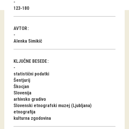
123-180
Guided tours
Workshops
AVTOR
Group visits
Alenka Simikič
education
KLJUČNE BESEDE
publications
statistični podatki
Šentjurij
Etnolog
Škocjan
Slovenija
Books
arhivsko gradivo
DVD-s
Slovenski etnografski muzej (Ljubljana)
etnografija
kulturna zgodovina
projects