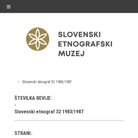
≡
exhibitions
Slovenski etnograf 32 1983/1987
Exhibitions in SEM
ŠTEVILKA REVIJE
Past exhibitions
Slovenski etnograf 32 1983/1987
Virtual tours
STRANI
public programme