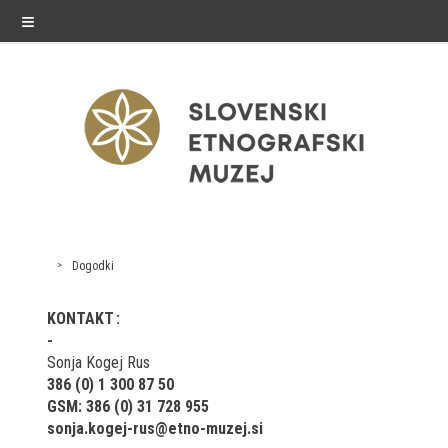
≡
exhibitions
Dogodki
Exhibitions in SEM
KONTAKT
Past exhibitions
Sonja Kogej Rus
386 (0) 1 300 87 50
Virtual tours
GSM: 386 (0) 31 728 955
sonja.kogej-rus@etno-muzej.si
public programme