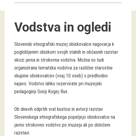
Guided tours
Vodstva in ogledi
Workshops
Group visits
Slovenski etnografski muzej obiskovalce nagovarja k
poglobljenim obiskom svojih stalnih in občasnih razstav
education
skozi javna in strokovna vodstva. Možna so tudi
organizirana tematska vodstva za različne starostne
publications
skupine obiskovalcev (vsaj 10 oseb) s predhodno
najavo. Vodstvo lahko rezervirate pri muzejski
Etnolog
pedagoginji Sonji Kogej Rus.
Books
Ob dnevih odprtih vrat kustosi in avtorji razstav
DVD-s
Slovenskega etnografskega popeljejo obiskovalce na
javno strokovno vodstvo po muzeju ali po določeni
projects
razstavi.