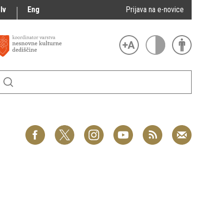
lv
Eng
Prijava na e-novice
4