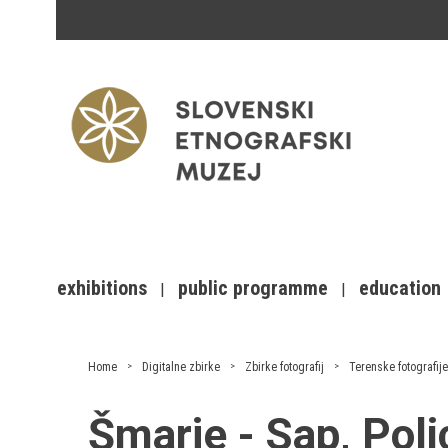
exhibitions
public programme
education
Home
Digitalne zbirke
Zbirke fotografij
Terenske fotografije
Šmarje - Sap, Pol