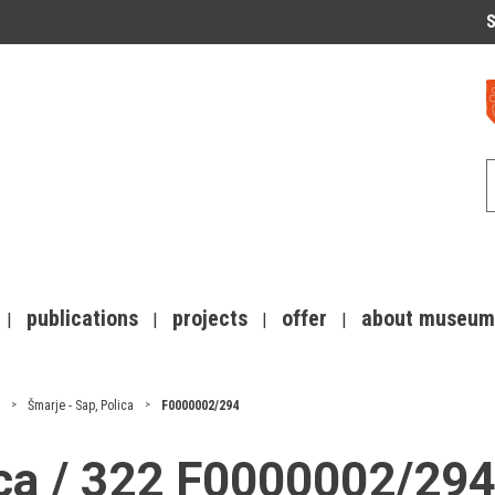
S
publications
projects
offer
about museum
Šmarje - Sap, Polica
F0000002/294
ica / 322 F0000002/29