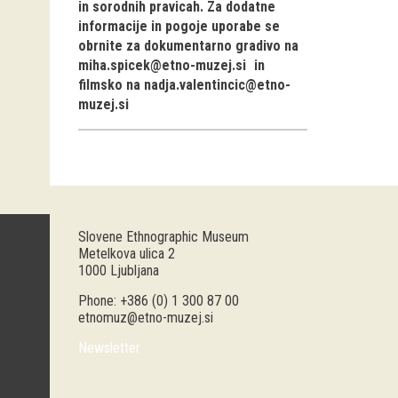
in sorodnih pravicah. Za dodatne
informacije in pogoje uporabe se
obrnite za dokumentarno gradivo na
miha.spicek@etno-muzej.si
in
filmsko na
nadja.valentincic@etno-
muzej.si
Slovene Ethnographic Museum
Metelkova ulica 2
1000 Ljubljana
Phone: +386 (0) 1 300 87 00
etnomuz@etno-muzej.si
Newsletter