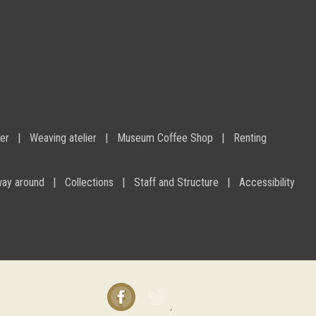
ier
Weaving atelier
Museum Coffee Shop
Renting
way around
Collections
Staff and Structure
Accessibility
Facebook
Twitter
instagram