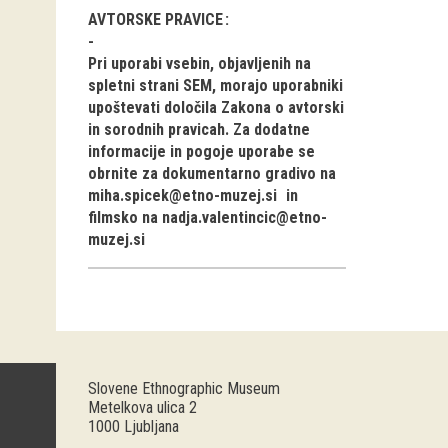
AVTORSKE PRAVICE
Pri uporabi vsebin, objavljenih na
spletni strani SEM, morajo uporabniki
upoštevati določila Zakona o avtorski
in sorodnih pravicah. Za dodatne
informacije in pogoje uporabe se
obrnite za dokumentarno gradivo na
miha.spicek@etno-muzej.si
in
filmsko na
nadja.valentincic@etno-
muzej.si
Slovene Ethnographic Museum
Metelkova ulica 2
1000 Ljubljana