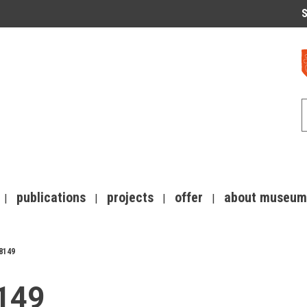
S
publications
projects
offer
about museum
8149
8149