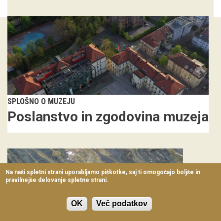
Virtualni sprehodi
Razstavni projekti
Napovednik
Arhiv razstav
dogodki
SPLOŠNO O MUZEJU
Poslanstvo in zgodovina muzeja
Koledar dogodkov
Prireditve
Predavanja
Na naši spletni strani uporabljamo piškotke, saj ti omogočajo boljše in
pravilnejše delovanje spletne strani.
Delavnice
Vodeni ogledi
OK
Več podatkov