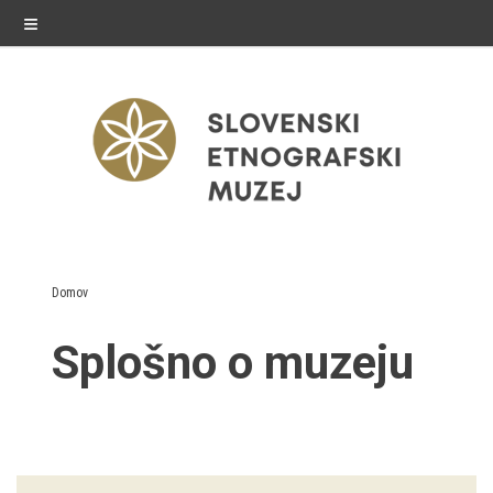
≡
razstave
Domov
Stalne razstave
Splošno o muzeju
Občasne razstave
Gostovanja
E-razstave