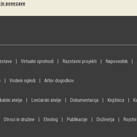
i in povezave
zstave
Virtualni sprehodi
Razstavni projekti
Napovednik
e
Vodeni ogledi
Arhiv dogodkov
kalski atelje
Lončarski atelje
Dokumentacija
Knjižnica
K
Otroci in družine
Etnolog
Publikacije
Doživetja
Rojstni