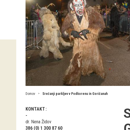
Domov
Srečanji parkljev v Podkorenu in Goričanah
S
KONTAKT
dr. Nena Židov
G
386 (0) 1 300 87 60