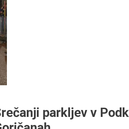
rečanji parkljev v Pod
oričanah