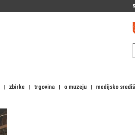
S
zbirke
trgovina
o muzeju
medijsko sredi