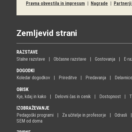
Pravna obvestila in impresum
|
Nagrade
|
Partnerj
Zemljevid strani
RAZSTAVE
Stalne razstave
Občasne razstave
Gostovanja
E-ra
DOGODKI
Koledar dogodkov
Prireditve
Predavanja
Delavnic
OBISK
Kje, kdaj in kako
Delovni čas in cenik
Dostopnost
T
IZOBRAŽEVANJE
Pedagoški programi
Za učitelje in profesorje
Odrasli
SEM od doma