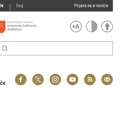
lv
Eng
Prijava na e-novice
šče