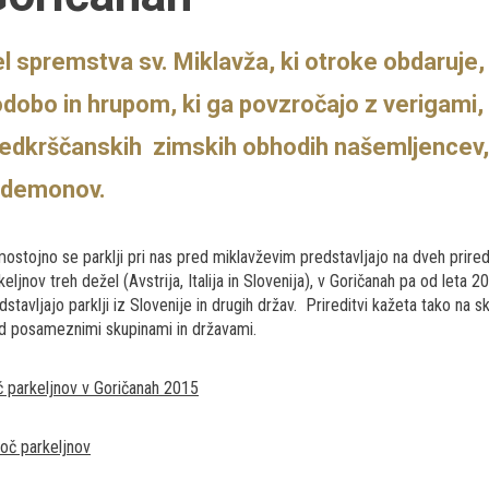
l spremstva sv. Miklavža, ki otroke obdaruje, s
dobo in hrupom, ki ga povzročajo z verigami, s
edkrščanskih zimskih obhodih našemljencev, 
n demonov.
ostojno se parklji pri nas pred miklavževim predstavljajo na dveh prir
keljnov treh dežel (Avstrija, Italija in Slovenija), v Goričanah pa od leta
dstavljajo parklji iz Slovenije in drugih držav. Prireditvi kažeta tako na 
 posameznimi skupinami in državami.
 parkeljnov v Goričanah 2015
noč parkeljnov