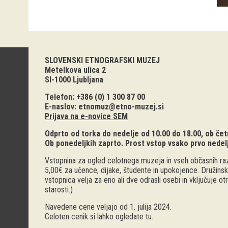
SLOVENSKI ETNOGRAFSKI MUZEJ
Metelkova ulica 2
SI-1000 Ljubljana
Telefon: +386 (0) 1 300 87 00
E-naslov:
etnomuz@etno-muzej.si
Prijava na e-novice SEM
Odprto od torka do nedelje od 10.00 do 18.00, ob četr
Ob ponedeljkih zaprto. Prost vstop vsako prvo nedel
Vstopnina za ogled celotnega muzeja in vseh občasnih raz
5,00€ za učence, dijake, študente in upokojence. Družinsk
vstopnica velja za eno ali dve odrasli osebi in vključuje o
starosti.)
Navedene cene veljajo od 1. julija 2024.
Celoten cenik si lahko ogledate
tu
.