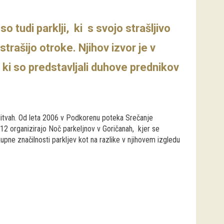
o tudi parklji, ki s svojo strašljivo
trašijo otroke. Njihov izvor je v
ki so predstavljali duhove prednikov
editvah. Od leta 2006 v Podkorenu poteka Srečanje
 2012 organizirajo Noč parkeljnov v Goričanah, kjer se
skupne značilnosti parkljev kot na razlike v njihovem izgledu