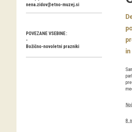
nena.zidov@etno-muzej.si
De
po
POVEZANE VSEBINE
pr
Božično-novoletni prazniki
i
Sam
par
pre
med
Noč
8. 