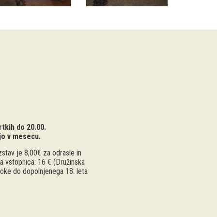
tkih do 20.00.
jo v mesecu.
stav je 8,00€ za odrasle in
a vstopnica: 16 € (Družinska
troke do dopolnjenega 18. leta