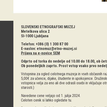
SLOVENSKI ETNOGRAFSKI MUZEJ
Metelkova ulica 2
SI-1000 Ljubljana
Telefon: +386 (0) 1 300 87 00
E-naslov:
etnomuz@etno-muzej.si
Prijava na e-novice SEM
Odprto od torka do nedelje od 10.00 do 18.00, ob četr
Ob ponedeljkih zaprto. Prost vstop vsako prvo nedel
Vstopnina za ogled celotnega muzeja in vseh občasnih raz
5,00€ za učence, dijake, študente in upokojence. Družinsk
vstopnica velja za eno ali dve odrasli osebi in vključuje o
starosti.)
Navedene cene veljajo od 1. julija 2024.
Celoten cenik si lahko ogledate
tu
.