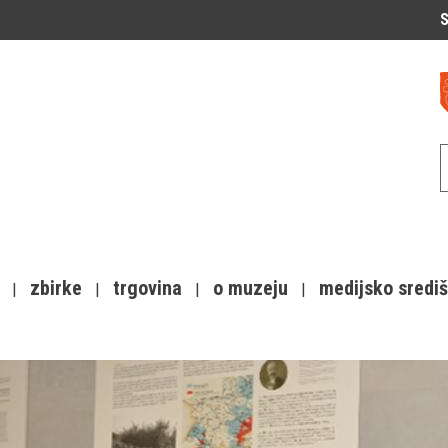
S
zbirke
trgovina
o muzeju
medijsko sredi