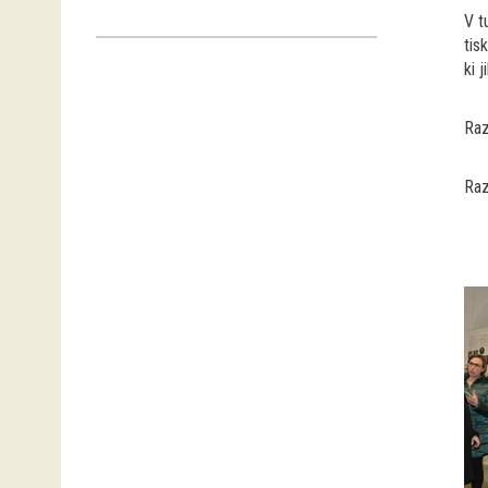
V t
tis
ki 
Raz
Raz