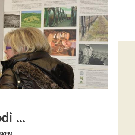
odi …
VSKEM