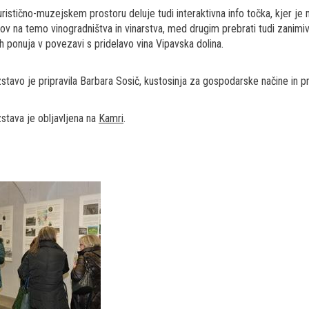
uristično-muzejskem prostoru deluje tudi interaktivna info točka, kjer je 
kov na temo vinogradništva in vinarstva, med drugim prebrati tudi zanimive
jih ponuja v povezavi s pridelavo vina Vipavska dolina.
stavo je pripravila Barbara Sosič, kustosinja za gospodarske načine i
stava je obljavljena na
Kamri
.