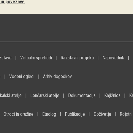
i in povezave
zstave
Virtualni sprehodi
Razstavni projekti
Napovednik
e
Vodeni ogledi
Arhiv dogodkov
kalski atelje
Lončarski atelje
Dokumentacija
Knjižnica
K
Otroci in družine
Etnolog
Publikacije
Doživetja
Rojstni