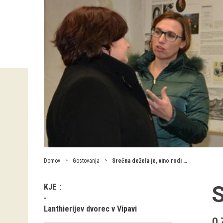
Domov
Gostovanja
Srečna dežela je, vino rodi …
S
KJE
Lanthierijev dvorec v Vipavi
O 