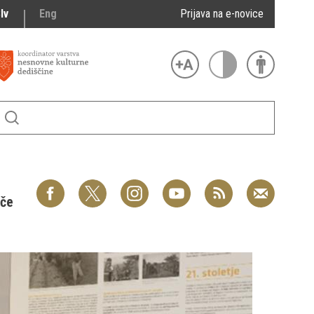
lv
Eng
Prijava na e-novice
šče