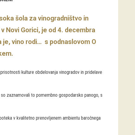
soka šola za vinogradništvo in
 v Novi Gorici, je od 4. decembra
 je, vino rodi… s podnaslovom O
skem.
 prisotnosti kulture obdelovanja vinogradov in pridelave
i, ki so zaznamovali to pomembno gospodarsko panogo, s
 poteka v kvalitetno prenovljenem ambientu baročnega