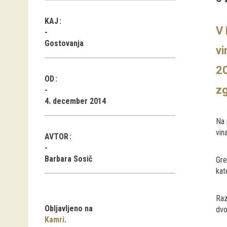
KAJ
V 
Gostovanja
vi
20
OD
zg
4. december 2014
Na 
vin
AVTOR
Barbara Sosič
Gre
kat
Raz
Obljavljeno na
dvo
Kamri.