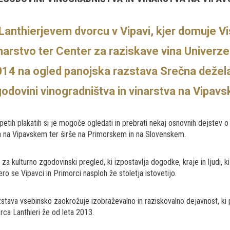
Lanthierjevem dvorcu v Vipavi, kjer domuje Vi
narstvo ter Center za raziskave vina Univerze
14 na ogled panojska razstava Srečna dežela
odovini vinogradništva in vinarstva na Vipav
petih plakatih si je mogoče ogledati in prebrati nekaj osnovnih dejstev o
a na Vipavskem ter širše na Primorskem in na Slovenskem.
 za kulturno zgodovinski pregled, ki izpostavlja dogodke, kraje in ljud
ero se Vipavci in Primorci nasploh že stoletja istovetijo.
stava vsebinsko zaokrožuje izobraževalno in raziskovalno dejavnost, ki
rca Lanthieri že od leta 2013.