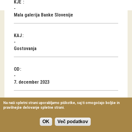
KJE
Virtualni sprehodi
Mala galerija Banke Slovenije
Razstavni projekti
Napovednik
KAJ
Arhiv razstav
Gostovanja
dogodki
OD
Koledar dogodkov
7. december 2023
Prireditve
Predavanja
DO
Na naši spletni strani uporabljamo piškotke, saj ti omogočajo boljše in
pravilnejše delovanje spletne strani.
Delavnice
27. januar 2024
Vodeni ogledi
OK
Več podatkov