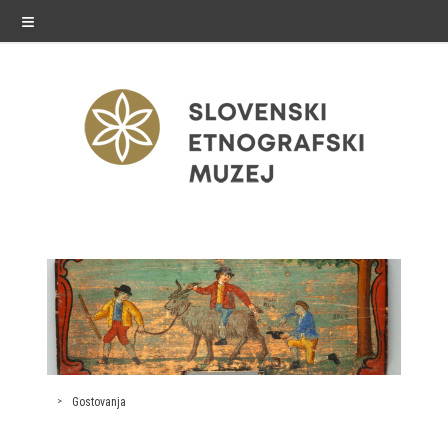
≡
razstave
Stalne razstave
Občasne razstave
Gostovanja
Gostovanja
E-razstave