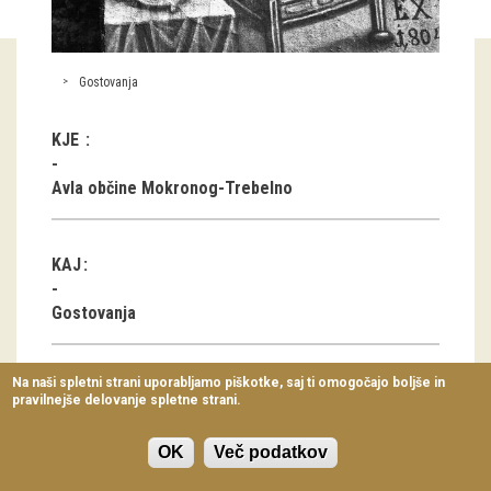
Virtualni sprehodi
Razstavni projekti
Gostovanja
Napovednik
KJE
Arhiv razstav
Avla občine Mokronog-Trebelno
dogodki
KAJ
Koledar dogodkov
Prireditve
Gostovanja
Predavanja
Na naši spletni strani uporabljamo piškotke, saj ti omogočajo boljše in
OD
pravilnejše delovanje spletne strani.
Delavnice
15. marec 2016
Vodeni ogledi
OK
Več podatkov