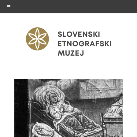
≡
razstave
Stalne razstave
Občasne razstave
Gostovanja
E-razstave