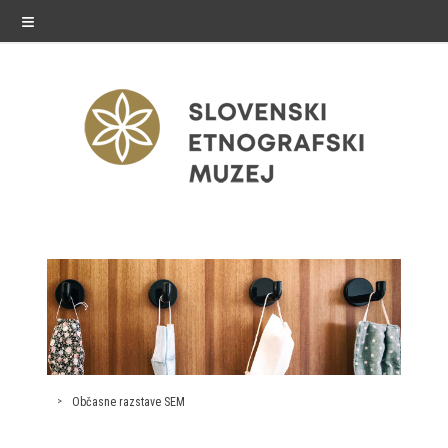
≡
razstave
Stalne razstave
Občasne razstave
Gostovanja
Občasne razstave SEM
E-razstave