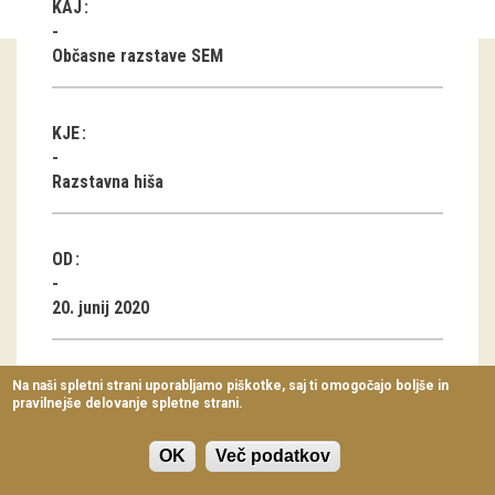
KAJ
Virtualni sprehodi
Občasne razstave SEM
Razstavni projekti
Napovednik
KJE
Arhiv razstav
Razstavna hiša
dogodki
OD
Koledar dogodkov
20. junij 2020
Prireditve
Predavanja
DO
Na naši spletni strani uporabljamo piškotke, saj ti omogočajo boljše in
pravilnejše delovanje spletne strani.
Delavnice
6. september 2020
Vodeni ogledi
OK
Več podatkov