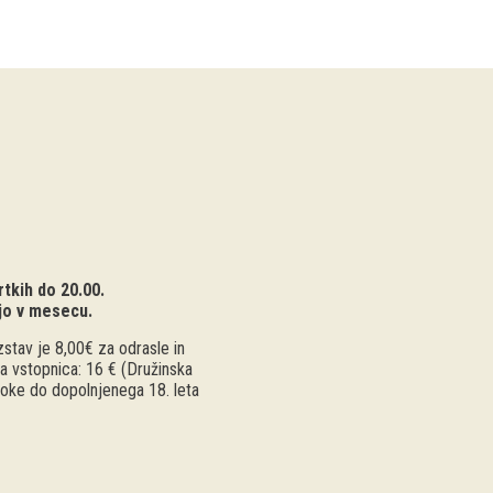
tkih do 20.00.
jo v mesecu.
stav je 8,00€ za odrasle in
a vstopnica: 16 € (Družinska
troke do dopolnjenega 18. leta