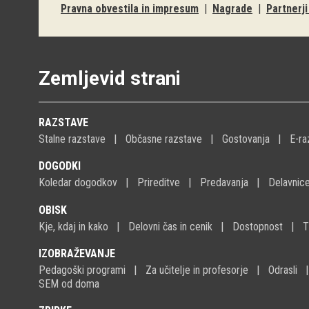
Pravna obvestila in impresum
|
Nagrade
|
Partnerj
Zemljevid strani
RAZSTAVE
Stalne razstave
Občasne razstave
Gostovanja
E-ra
DOGODKI
Koledar dogodkov
Prireditve
Predavanja
Delavnic
OBISK
Kje, kdaj in kako
Delovni čas in cenik
Dostopnost
T
IZOBRAŽEVANJE
Pedagoški programi
Za učitelje in profesorje
Odrasli
SEM od doma