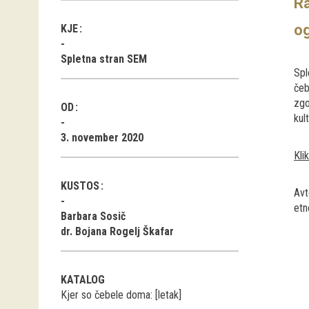
R
og
KJE
Spletna stran SEM
Spl
čeb
zgo
OD
kul
3. november 2020
Kli
KUSTOS
Avt
etn
Barbara Sosič
dr. Bojana Rogelj Škafar
KATALOG
Kjer so čebele doma: [letak]