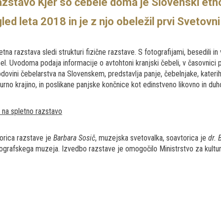
azstavo
Kjer so čebele doma
je Slovenski etno
led leta 2018 in je z njo obeležil prvi Svetovn
etna razstava sledi strukturi fizične razstave. S fotografijami, besedili i
el. Uvodoma podaja informacije o avtohtoni kranjski čebeli, v časovnic
dovini čebelarstva na Slovenskem, predstavlja panje, čebelnjake, kater
turno krajino, in poslikane panjske končnice kot edinstveno likovno in du
k na spletno razstavo
orica razstave je
Barbara Sosič
, muzejska svetovalka, soavtorica je
dr. 
ografskega muzeja. Izvedbo razstave je omogočilo Ministrstvo za kultu