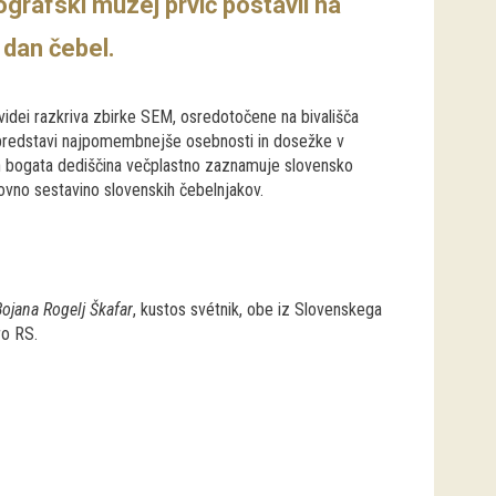
grafski muzej prvič postavil na
i dan čebel.
n videi razkriva zbirke SEM, osredotočene na bivališča
i predstavi najpomembnejše osebnosti in dosežke v
ih bogata dediščina večplastno zaznamuje slovensko
hovno sestavino slovenskih čebelnjakov.
Bojana Rogelj Škafar
, kustos svétnik, obe iz Slovenskega
ro RS.