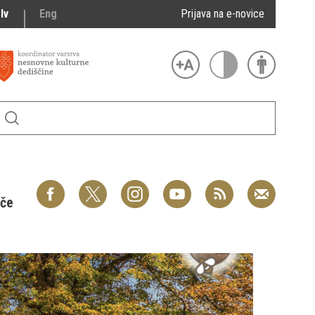
lv
Eng
Prijava na e-novice
šče