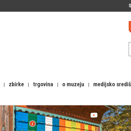
S
zbirke
trgovina
o muzeju
medijsko sredi