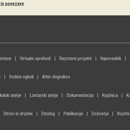
i in povezave
zstave
Virtualni sprehodi
Razstavni projekti
Napovednik
e
Vodeni ogledi
Arhiv dogodkov
kalski atelje
Lončarski atelje
Dokumentacija
Knjižnica
K
Otroci in družine
Etnolog
Publikacije
Doživetja
Rojstni