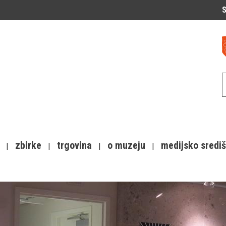
S
zbirke
trgovina
o muzeju
medijsko sredi