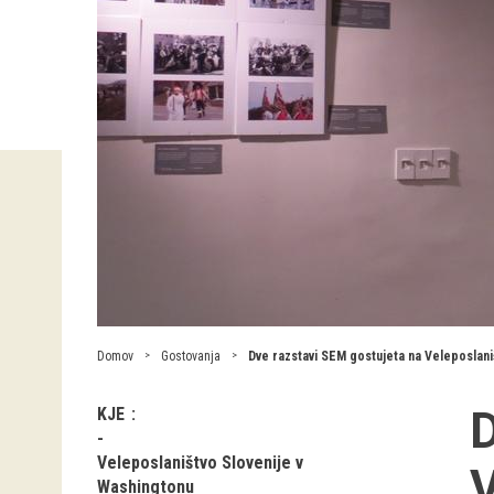
Domov
Gostovanja
Dve razstavi SEM gostujeta na Veleposlani
D
KJE
Veleposlaništvo Slovenije v
V
Washingtonu