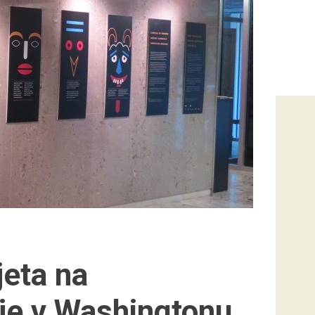
jeta na
ije v Washingtonu