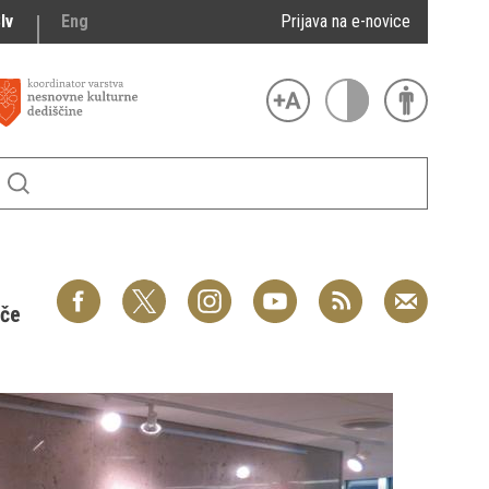
lv
Eng
Prijava na e-novice
šče