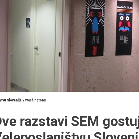
štvu Slovenije v Washingtonu
ve razstavi SEM gostu
eleposlaništvu Sloven