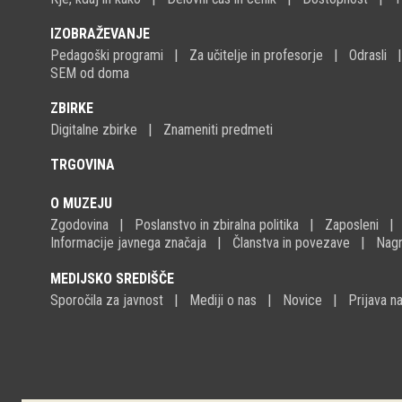
IZOBRAŽEVANJE
Pedagoški programi
Za učitelje in profesorje
Odrasli
SEM od doma
ZBIRKE
Digitalne zbirke
Znameniti predmeti
TRGOVINA
O MUZEJU
Zgodovina
Poslanstvo in zbiralna politika
Zaposleni
Informacije javnega značaja
Članstva in povezave
Nagr
MEDIJSKO SREDIŠČE
Sporočila za javnost
Mediji o nas
Novice
Prijava 