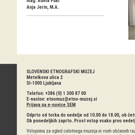
mag. Adela Pukl
Anja Jerin, M.A.
SLOVENSKI ETNOGRAFSKI MUZEJ
Metelkova ulica 2
SI-1000 Ljubljana
Telefon: +386 (0) 1 300 87 00
E-naslov:
etnomuz@etno-muzej.si
Prijava na e-novice SEM
Odprto od torka do nedelje od 10.00 do 18.00, ob četr
Ob ponedeljkih zaprto. Prost vstop vsako prvo nedel
Vstopnina za ogled celotnega muzeja in vseh občasnih raz