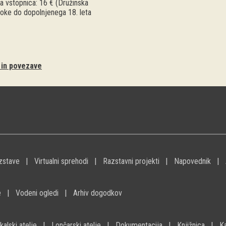
a vstopnica: 16 € (Družinska
troke do dopolnjenega 18. leta
i in povezave
zstave
Virtualni sprehodi
Razstavni projekti
Napovednik
e
Vodeni ogledi
Arhiv dogodkov
kalski atelje
Lončarski atelje
Dokumentacija
Knjižnica
K