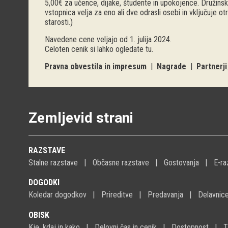
5,00€ za učence, dijake, študente in upokojence. Družinsk
vstopnica velja za eno ali dve odrasli osebi in vključuje o
starosti.)
Navedene cene veljajo od 1. julija 2024.
Celoten cenik si lahko ogledate
tu
.
Pravna obvestila in impresum
|
Nagrade
|
Partnerj
Zemljevid strani
RAZSTAVE
Stalne razstave
Občasne razstave
Gostovanja
E-ra
DOGODKI
Koledar dogodkov
Prireditve
Predavanja
Delavnic
OBISK
Kje, kdaj in kako
Delovni čas in cenik
Dostopnost
T