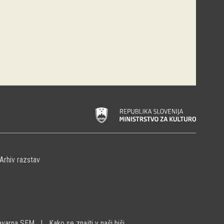
Arhiv razstav
avarna SEM
Kako se znajti v naši hiši