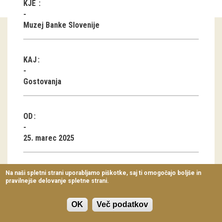
KJE
Virtualni sprehodi
Muzej Banke Slovenije
Razstavni projekti
Napovednik
KAJ
Arhiv razstav
Gostovanja
dogodki
OD
Koledar dogodkov
25. marec 2025
Prireditve
Predavanja
DO
Na naši spletni strani uporabljamo piškotke, saj ti omogočajo boljše in
pravilnejše delovanje spletne strani.
Delavnice
30. april 2027
Vodeni ogledi
OK
Več podatkov