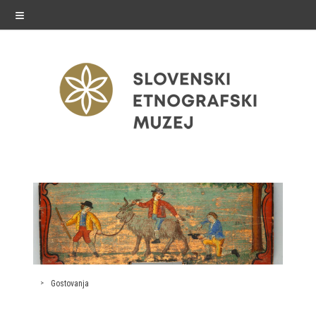
≡
razstave
Stalne razstave
Občasne razstave
Gostovanja
Gostovanja
E-razstave