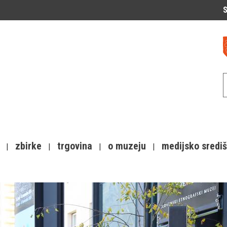
S
zbirke
trgovina
o muzeju
medijsko sredi