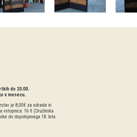
tkih do 20.00.
jo v mesecu.
stav je 8,00€ za odrasle in
a vstopnica: 16 € (Družinska
troke do dopolnjenega 18. leta