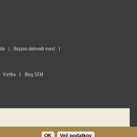
ila
Razpisi delovnih mest
Vizitka
Blog SEM
OK
Več podatkov