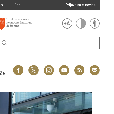
lv
Eng
Prijava na e-novice
šče