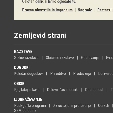
Celoten cenik si lahko ogledate
tu
.
Pravna obvestila in impresum
|
Nagrade
|
Partnerj
Zemljevid strani
RAZSTAVE
Stalne razstave
Občasne razstave
Gostovanja
E-ra
DOGODKI
Koledar dogodkov
Prireditve
Predavanja
Delavnic
OBISK
Kje, kdaj in kako
Delovni čas in cenik
Dostopnost
T
IZOBRAŽEVANJE
Pedagoški programi
Za učitelje in profesorje
Odrasli
SEM od doma