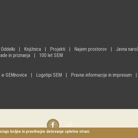
Oddelki
Knjižnica
Projekti
Najem prostorov
Javna naroč
ade in priznanja
100 let SEM
na e-SEMnovice
Logotipi SEM
Pravne informacije in impresum
Facebook
Twitter
instagram
očajo boljše in pravilnejše delovanje spletne strani.