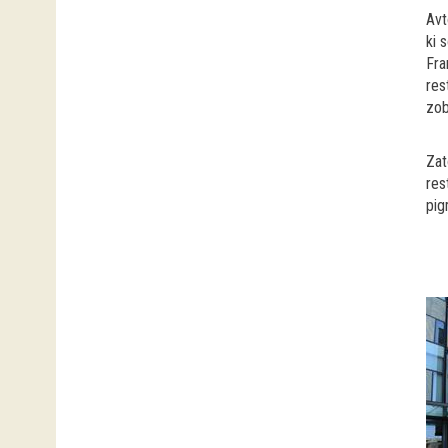
Avt
ki 
Fra
res
zob
Zat
res
pig