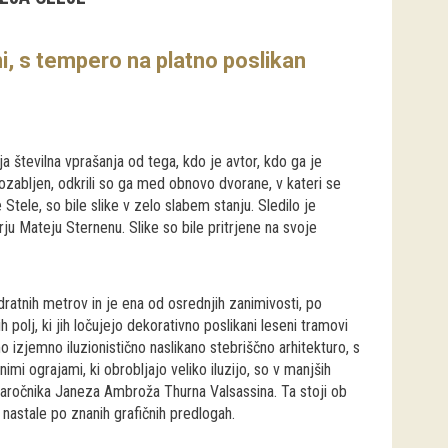
eni, s tempero na platno poslikan
a številna vprašanja od tega, kdo je avtor, kdo ga je
6 pozabljen, odkrili so ga med obnovo dvorane, v kateri se
 Stele, so bile slike v zelo slabem stanju. Sledilo je
rju Mateju Sternenu. Slike so bile pritrjene na svoje
dratnih metrov in je ena od osrednjih zanimivosti, po
 polj, ki jih ločujejo dekorativno poslikani leseni tramovi
o izjemno iluzionistično naslikano stebriščno arhitekturo, s
dnimi ograjami, ki obrobljajo veliko iluzijo, so v manjših
t naročnika Janeza Ambroža Thurna Valsassina. Ta stoji ob
nastale po znanih grafičnih predlogah.