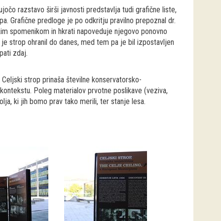
jočo razstavo širši javnosti predstavlja tudi grafične liste,
pa. Grafične predloge je po odkritju pravilno prepoznal dr.
rskim spomenikom in hkrati napoveduje njegovo ponovno
 je strop ohranil do danes, med tem pa je bil izpostavljen
ati zdaj.
. Celjski strop prinaša številne konservatorsko-
kontekstu. Poleg materialov prvotne poslikave (veziva,
, ki jih bomo prav tako merili, ter stanje lesa.