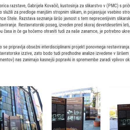
orica razstave, Gabrijela Kovačič, kustosinja za slikarstvo v (PMC) s priču
so služili za predloge manjšim stropnim slikam, in pojasnjuje vsebino stro
nce Stele. Razstava seznanja širšo javnost s tem neprecenljivim slika
tavriranje. Restavratorski poseg, izveden pred skoraj devetdesetimi leti,
u časa in če ga hočemo ohraniti tudi za naše zanamce, je potrebno ukrep
o se pripravlja obsežni interdisciplinarni projekt ponovnega restavriranja
tavratorske izzive, zato bodo tudi predhodne analize izvedene v širšem 
mentov) nas zanimajo kasnejši popravki in spremembe zaradi vplivov okolja