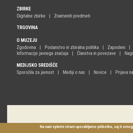
ZBIRKE
Digitalne zbirke
Znameniti predmeti
TRGOVINA
O MUZEJU
Zgodovina
Poslanstvo in zbiralna politika
Zaposleni
Informacije javnega značaja
Članstva in povezave
Nagr
MEDIJSKO SREDIŠČE
Sporočila za javnost
Mediji o nas
Novice
Prijava 
Na naši spletni strani uporabljamo piškotke, saj ti omog