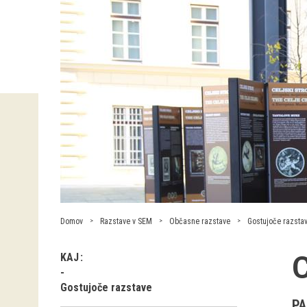
Domov
Razstave v SEM
Občasne razstave
Gostujoče razsta
C
KAJ
Gostujoče razstave
PA