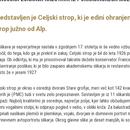
edstavljen je Celjski strop, ki je edini ohranj
rop južno od Alp.
likava je najverjetneje nastala v zgodnjem 17. stoletju in še vedno vzbuj
očil, do tega, kdo ga je prekril in zakaj. Celjski strop je bil do leta 192
aja. Ob odkritju, ki mu je prisostvoval takratni deželni konservator France
tavriranje poslikav, ki je bilo zaupano akademskemu slikarju in restavrato
to že v jeseni 1927.
jski strop je okras v osrednji dvorani Stare grofije, meri več kot 142 kva
erih je (PMC) tudi v svetu zelo prepoznaven. Sestavljen je iz 11 slikarskih
opaži. Najbolj kvalitetno je osrednje, največje polje, kjer lahko občudujem
rimi vogalnimi stolpi, ki odpirajo pogled v nebo, v obliki križa. Za balustra
pinah naslikani plemiči in plemkinje, vojaki, dvorjani in domnevni portre
nevnem avtoportretu slikarja. Okrog glavne slike je deset manjših, ki so 