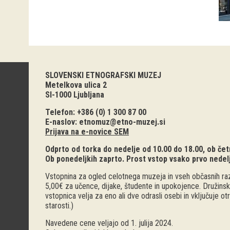
SLOVENSKI ETNOGRAFSKI MUZEJ
Metelkova ulica 2
SI-1000 Ljubljana
Telefon: +386 (0) 1 300 87 00
E-naslov:
etnomuz@etno-muzej.si
Prijava na e-novice SEM
Odprto od torka do nedelje od 10.00 do 18.00, ob četr
Ob ponedeljkih zaprto. Prost vstop vsako prvo nedel
Vstopnina za ogled celotnega muzeja in vseh občasnih raz
5,00€ za učence, dijake, študente in upokojence. Družinsk
vstopnica velja za eno ali dve odrasli osebi in vključuje o
starosti.)
Navedene cene veljajo od 1. julija 2024.