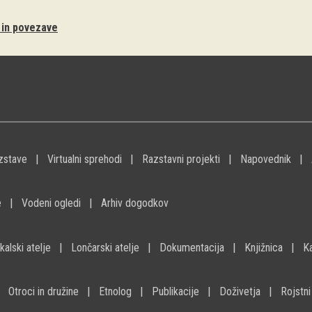
i in povezave
zstave
Virtualni sprehodi
Razstavni projekti
Napovednik
e
Vodeni ogledi
Arhiv dogodkov
kalski atelje
Lončarski atelje
Dokumentacija
Knjižnica
K
Otroci in družine
Etnolog
Publikacije
Doživetja
Rojstni