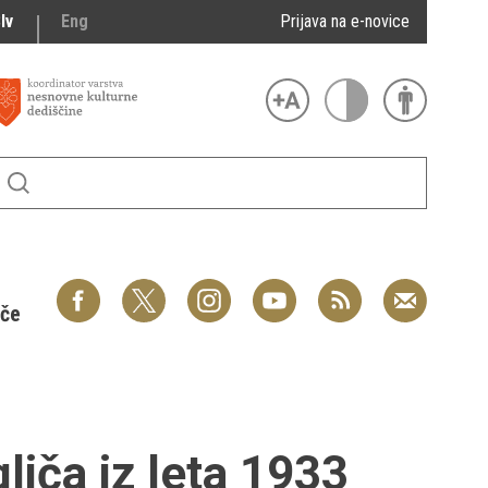
lv
Eng
Prijava na e-novice
šče
liča iz leta 1933