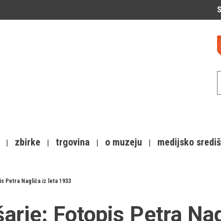
S
zbirke
trgovina
o muzeju
medijsko sredi
is Petra Nagliča iz leta 1933
arje: Fotopis Petra Nag