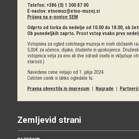
Telefon: +386 (0) 1 300 87 00
E-naslov:
etnomuz@etno-muzej.si
Prijava na e-novice SEM
Odprto od torka do nedelje od 10.00 do 18.00, ob četr
Ob ponedeljkih zaprto. Prost vstop vsako prvo nedel
Vstopnina za ogled celotnega muzeja in vseh občasnih raz
5,00€ za učence, dijake, študente in upokojence. Družinsk
vstopnica velja za eno ali dve odrasli osebi in vključuje o
starosti.)
Navedene cene veljajo od 1. julija 2024.
Celoten cenik si lahko ogledate
tu
.
Pravna obvestila in impresum
|
Nagrade
|
Partnerj
Zemljevid strani