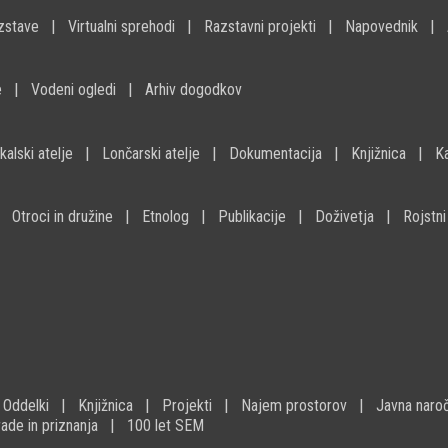
zstave
Virtualni sprehodi
Razstavni projekti
Napovednik
e
Vodeni ogledi
Arhiv dogodkov
kalski atelje
Lončarski atelje
Dokumentacija
Knjižnica
K
Otroci in družine
Etnolog
Publikacije
Doživetja
Rojstni
Oddelki
Knjižnica
Projekti
Najem prostorov
Javna naroč
ade in priznanja
100 let SEM