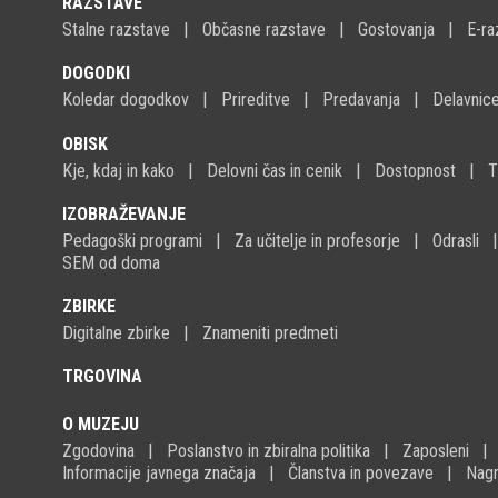
RAZSTAVE
Stalne razstave
Občasne razstave
Gostovanja
E-ra
DOGODKI
Koledar dogodkov
Prireditve
Predavanja
Delavnic
OBISK
Kje, kdaj in kako
Delovni čas in cenik
Dostopnost
T
IZOBRAŽEVANJE
Pedagoški programi
Za učitelje in profesorje
Odrasli
SEM od doma
ZBIRKE
Digitalne zbirke
Znameniti predmeti
TRGOVINA
O MUZEJU
Zgodovina
Poslanstvo in zbiralna politika
Zaposleni
Informacije javnega značaja
Članstva in povezave
Nagr