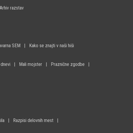
Arhiv razstav
avarna SEM
Kako se znajti v naši hiši
 dnevi
Mali mojster
Praznične zgodbe
ila
Razpisi delovnih mest