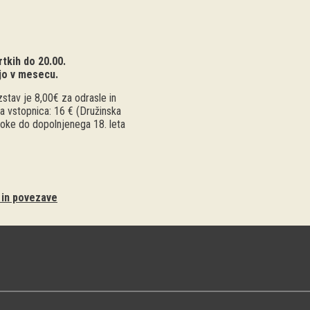
tkih do 20.00.
jo v mesecu.
stav je 8,00€ za odrasle in
a vstopnica: 16 € (Družinska
troke do dopolnjenega 18. leta
i in povezave