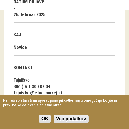
DATUM OBJAVE
Virtualni sprehodi
26. februar 2025
Razstavni projekti
Napovednik
KAJ
Arhiv razstav
Novice
dogodki
KONTAKT
Koledar dogodkov
Tajništvo
Prireditve
386 (0) 1 300 87 04
tajnistvo@etno-muzej.si
Predavanja
Na naši spletni strani uporabljamo piškotke, saj ti omogočajo boljše in
pravilnejše delovanje spletne strani.
Delavnice
Vodeni ogledi
OK
Več podatkov
V Slovenskem