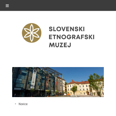
≡
razstave
Stalne razstave
Občasne razstave
Gostovanja
Novice
E-razstave