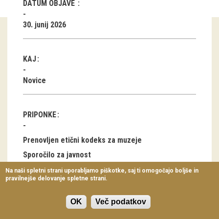
DATUM OBJAVE
Virtualni sprehodi
30. junij 2026
Razstavni projekti
Napovednik
KAJ
Arhiv razstav
Novice
dogodki
PRIPONKE
Koledar dogodkov
Prireditve
Prenovljen etični kodeks za muzeje
Sporočilo za javnost
Predavanja
Na naši spletni strani uporabljamo piškotke, saj ti omogočajo boljše in
pravilnejše delovanje spletne strani.
Delavnice
Vodeni ogledi
OK
Več podatkov
Sprejet prenovljen