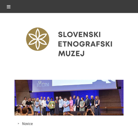
≡
razstave
Stalne razstave
Občasne razstave
Gostovanja
Novice
E-razstave