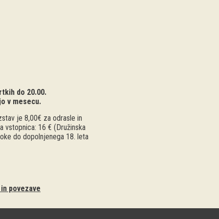
tkih do 20.00.
jo v mesecu.
stav je 8,00€ za odrasle in
a vstopnica: 16 € (Družinska
troke do dopolnjenega 18. leta
i in povezave