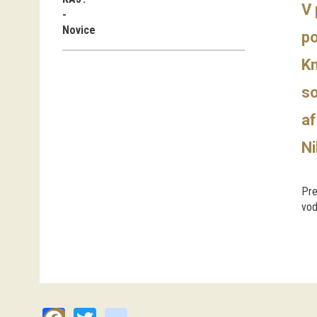
V 
Novice
po
Kn
so
af
Ni
Pre
vod