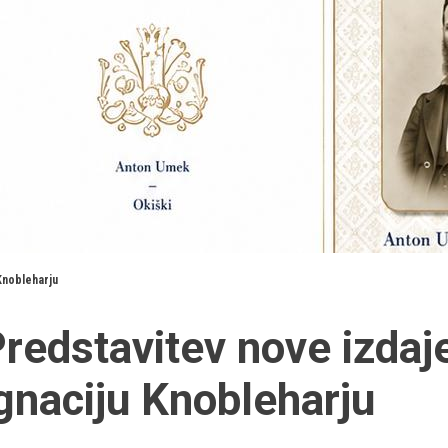
 Knobleharju
redstavitev nove izdaje
gnaciju Knobleharju