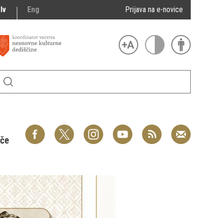
lv
Eng
Prijava na e-novice
šče