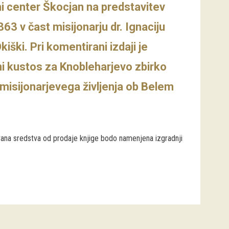
rni center Škocjan na predstavitev
63 v čast misijonarju dr. Ignaciju
ki. Pri komentirani izdaji je
ni kustos za Knobleharjevo zbirko
 misijonarjevega življenja ob Belem
rana sredstva od prodaje knjige bodo namenjena izgradnji