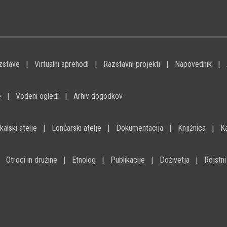
zstave
Virtualni sprehodi
Razstavni projekti
Napovednik
e
Vodeni ogledi
Arhiv dogodkov
kalski atelje
Lončarski atelje
Dokumentacija
Knjižnica
K
Otroci in družine
Etnolog
Publikacije
Doživetja
Rojstni