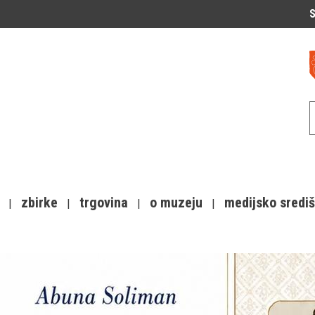
S
zbirke
trgovina
o muzeju
medijsko sredi