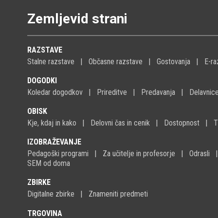
Zemljevid strani
RAZSTAVE
Stalne razstave
Občasne razstave
Gostovanja
E-ra
DOGODKI
Koledar dogodkov
Prireditve
Predavanja
Delavnic
OBISK
Kje, kdaj in kako
Delovni čas in cenik
Dostopnost
T
IZOBRAŽEVANJE
Pedagoški programi
Za učitelje in profesorje
Odrasli
SEM od doma
ZBIRKE
Digitalne zbirke
Znameniti predmeti
TRGOVINA