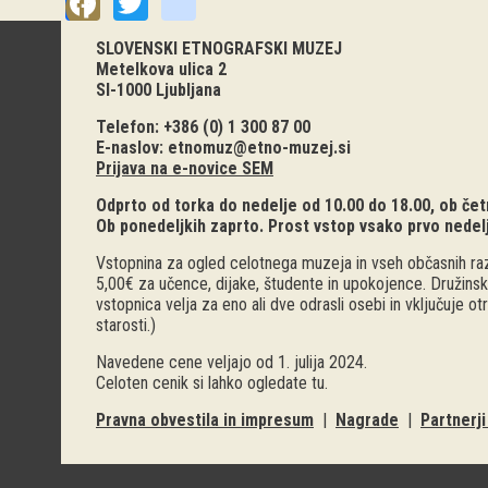
Facebook
Twitter
instagram
SLOVENSKI ETNOGRAFSKI MUZEJ
Metelkova ulica 2
SI-1000 Ljubljana
Telefon: +386 (0) 1 300 87 00
E-naslov:
etnomuz@etno-muzej.si
Prijava na e-novice SEM
Odprto od torka do nedelje od 10.00 do 18.00, ob četr
Ob ponedeljkih zaprto. Prost vstop vsako prvo nedel
Vstopnina za ogled celotnega muzeja in vseh občasnih raz
5,00€ za učence, dijake, študente in upokojence. Družinsk
vstopnica velja za eno ali dve odrasli osebi in vključuje o
starosti.)
Navedene cene veljajo od 1. julija 2024.
Celoten cenik si lahko ogledate
tu
.
Pravna obvestila in impresum
|
Nagrade
|
Partnerj