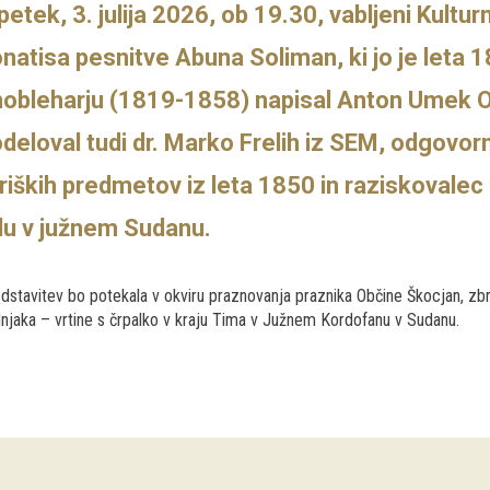
petek, 3. julija 2026, ob 19.30, vabljeni Kultu
natisa pesnitve Abuna Soliman, ki jo je leta 18
obleharju (1819-1858) napisal Anton Umek Okiš
deloval tudi dr. Marko Frelih iz SEM, odgovor
riških predmetov iz leta 1850 in raziskovalec
lu v južnem Sudanu.
dstavitev bo potekala v okviru praznovanja praznika Občine Škocjan, zb
njaka – vrtine s črpalko v kraju Tima v Južnem Kordofanu v Sudanu.